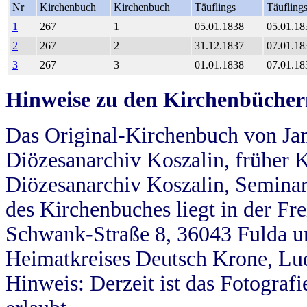
Nr
Kirchenbuch
Kirchenbuch
Täuflings
Täufling
1
267
1
05.01.1838
05.01.18
2
267
2
31.12.1837
07.01.18
3
267
3
01.01.1838
07.01.18
Hinweise zu den Kirchenbücher
Das Original-Kirchenbuch von Jan
Diözesanarchiv Koszalin, früher Kö
Diözesanarchiv Koszalin, Seminar
des Kirchenbuches liegt in der Fr
Schwank-Straße 8, 36043 Fulda u
Heimatkreises Deutsch Krone, Lu
Hinweis: Derzeit ist das Fotograf