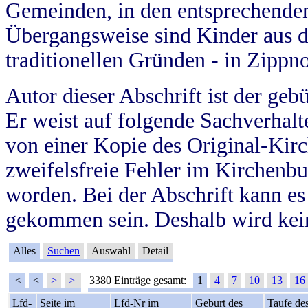
Gemeinden, in den entsprechende
Übergangsweise sind Kinder aus 
traditionellen Gründen - in Zippn
Autor dieser Abschrift ist der geb
Er weist auf folgende Sachverhalte
von einer Kopie des Original-Kirc
zweifelsfreie Fehler im Kirchenbuc
worden. Bei der Abschrift kann e
gekommen sein. Deshalb wird kein
Alles
Suchen
Auswahl
Detail
|<
<
>
>|
3380 Einträge gesamt:
1
4
7
10
13
16
Lfd-
Seite im
Lfd-Nr im
Geburt des
Taufe de