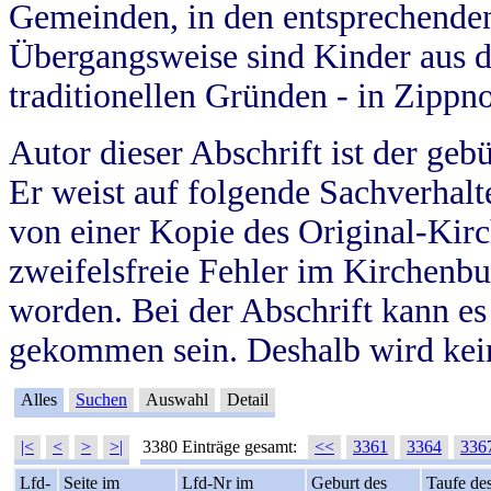
Gemeinden, in den entsprechende
Übergangsweise sind Kinder aus 
traditionellen Gründen - in Zippn
Autor dieser Abschrift ist der geb
Er weist auf folgende Sachverhalte
von einer Kopie des Original-Kirc
zweifelsfreie Fehler im Kirchenbuc
worden. Bei der Abschrift kann e
gekommen sein. Deshalb wird kein
Alles
Suchen
Auswahl
Detail
|<
<
>
>|
3380 Einträge gesamt:
<<
3361
3364
336
Lfd-
Seite im
Lfd-Nr im
Geburt des
Taufe de