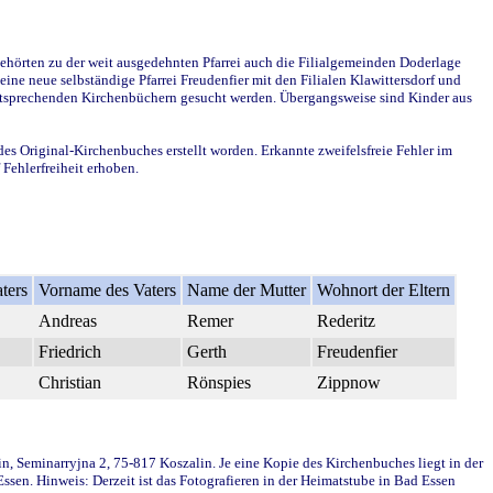
ehörten zu der weit ausgedehnten Pfarrei auch die Filialgemeinden Doderlage
ine neue selbständige Pfarrei Freudenfier mit den Filialen Klawittersdorf und
 entsprechenden Kirchenbüchern gesucht werden. Übergangsweise sind Kinder aus
des Original-Kirchenbuches erstellt worden. Erkannte zweifelsfreie Fehler im
Fehlerfreiheit erhoben.
ters
Vorname des Vaters
Name der Mutter
Wohnort der Eltern
Andreas
Remer
Rederitz
Friedrich
Gerth
Freudenfier
Christian
Rönspies
Zippnow
in, Seminarryjna 2, 75-817 Koszalin. Je eine Kopie des Kirchenbuches liegt in der
en. Hinweis: Derzeit ist das Fotografieren in der Heimatstube in Bad Essen