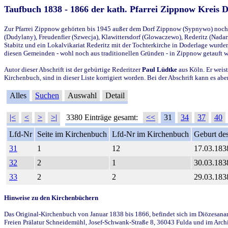
Taufbuch 1838 - 1866 der kath. Pfarrei Zippnow Kreis 
Zur Pfarrei Zippnow gehörten bis 1945 außer dem Dorf Zippnow (Sypnywo) noch d
(Dudylany), Freudenfier (Szwecja), Klawittersdorf (Glowaczewo), Rederitz (Nadarz
Stabitz und ein Lokalvikariat Rederitz mit der Tochterkirche in Doderlage wurd
diesen Gemeinden - wohl noch aus traditionellen Gründen - in Zippnow getauft 
Autor dieser Abschrift ist der gebürtige Rederitzer
Paul Lüdtke
aus Köln. Er weist
Kirchenbuch, sind in dieser Liste korrigiert worden. Bei der Abschrift kann es 
Alles
Suchen
Auswahl
Detail
|<
<
>
>|
3380 Einträge gesamt:
<<
31
34
37
40
Lfd-Nr
Seite im Kirchenbuch
Lfd-Nr im Kirchenbuch
Geburt des
31
1
12
17.03.183
32
2
1
30.03.183
33
2
2
29.03.183
Hinweise zu den Kirchenbüchern
Das Original-Kirchenbuch von Januar 1838 bis 1866, befindet sich im Diözesanarch
Freien Prälatur Schneidemühl, Josef-Schwank-Straße 8, 36043 Fulda und im Archi