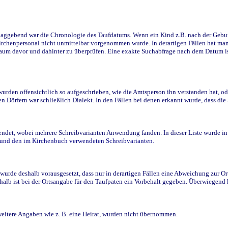
ggebend war die Chronologie des Taufdatums. Wenn ein Kind z.B. nach der Geburt 
rchenpersonal nicht unmittelbar vorgenommen wurde. In derartigen Fällen hat man d
raum davor und dahinter zu überprüfen. Eine exakte Suchabfrage nach dem Datum i
den offensichtlich so aufgeschrieben, wie die Amtsperson ihn verstanden hat, ode
n Dörfern war schließlich Dialekt. In den Fällen bei denen erkannt wurde, dass di
t, wobei mehrere Schreibvarianten Anwendung fanden. In dieser Liste wurde in de
n und den im Kirchenbuch verwendeten Schreibvarianten.
wurde deshalb vorausgesetzt, dass nur in derartigen Fällen eine Abweichung zur O
eshalb ist bei der Ortsangabe für den Taufpaten ein Vorbehalt gegeben. Überwiegen
weitere Angaben wie z. B. eine Heirat, wurden nicht übernommen.