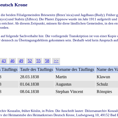
Deutsch Krone
ie beiden Filialgemeinden Briesenitz (Brzez`nica) und Jagdhaus (Budy). Früher g
yce) und Stabitz (Zdbice). Die Pfarrei Zippnow wurde im Jahr 1911 aufgeteilt und e
en errichtet. Ab diesem Zeitpunkt, müssen für diese ländlichen Gemeinden, in den
worden.
 auf folgende Sachverhalte hin: Die vorliegende Transkription ist von einer Kopie 
aber dennoch zu Übertragungsfehlern gekommen sein. Deshalb wird kein Anspruch auf 
43
46
49
52
55
58
>>
 Täuflings
Taufe des Täuflings
Vorname des Täuflings
Name des Va
8
28.03.1838
Martin
Klawun
8
01.04.1838
Augustus
Schulz
8
08.04.1838
Stephan Vincent
Rönspies
iv Koszalin, früher Köslin, in Polen. Die Anschrift lautet: Diözesanarchiv Koszal
v der Heimatstube des Heimatkreises Deutsch Krone, Ludwigsweg 10, 49152 Bad Ess