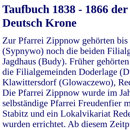
Taufbuch 1838 - 1866 der
Deutsch Krone
Zur Pfarrei Zippnow gehörten bi
(Sypnywo) noch die beiden Filial
Jagdhaus (Budy). Früher gehörten 
die Filialgemeinden Doderlage (D
Klawittersdorf (Glowaczewo), Red
Die Pfarrei Zippnow wurde im Jah
selbständige Pfarrei Freudenfier m
Stabitz und ein Lokalvikariat Red
wurden errichtet. Ab diesem Zeitp