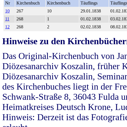
Nr
Kirchenbuch
Kirchenbuch
Täuflings
Täufling
10
267
10
29.01.1838
01.02.18
11
268
1
01.02.1838
03.02.18
12
268
2
02.02.1838
08.02.18
Hinweise zu den Kirchenbücher
Das Original-Kirchenbuch von Jan
Diözesanarchiv Koszalin, früher Kö
Diözesanarchiv Koszalin, Seminar
des Kirchenbuches liegt in der Fr
Schwank-Straße 8, 36043 Fulda u
Heimatkreises Deutsch Krone, Lu
Hinweis: Derzeit ist das Fotograf