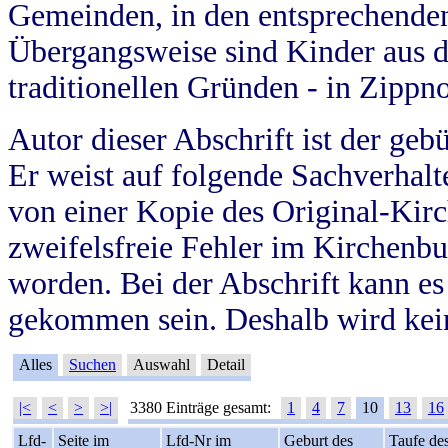
Gemeinden, in den entsprechende
Übergangsweise sind Kinder aus 
traditionellen Gründen - in Zippn
Autor dieser Abschrift ist der geb
Er weist auf folgende Sachverhalte
von einer Kopie des Original-Kirc
zweifelsfreie Fehler im Kirchenbuc
worden. Bei der Abschrift kann e
gekommen sein. Deshalb wird kein
Alles
Suchen
Auswahl
Detail
|<
<
>
>|
3380 Einträge gesamt:
1
4
7
10
13
16
Lfd-
Seite im
Lfd-Nr im
Geburt des
Taufe de