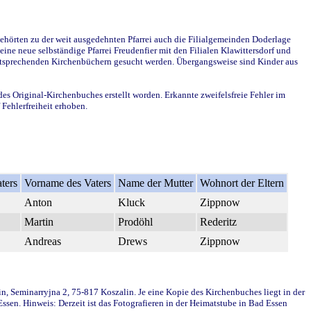
ehörten zu der weit ausgedehnten Pfarrei auch die Filialgemeinden Doderlage
ine neue selbständige Pfarrei Freudenfier mit den Filialen Klawittersdorf und
 entsprechenden Kirchenbüchern gesucht werden. Übergangsweise sind Kinder aus
des Original-Kirchenbuches erstellt worden. Erkannte zweifelsfreie Fehler im
Fehlerfreiheit erhoben.
ters
Vorname des Vaters
Name der Mutter
Wohnort der Eltern
Anton
Kluck
Zippnow
Martin
Prodöhl
Rederitz
Andreas
Drews
Zippnow
in, Seminarryjna 2, 75-817 Koszalin. Je eine Kopie des Kirchenbuches liegt in der
en. Hinweis: Derzeit ist das Fotografieren in der Heimatstube in Bad Essen