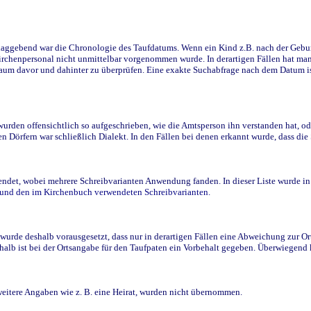
ggebend war die Chronologie des Taufdatums. Wenn ein Kind z.B. nach der Geburt 
rchenpersonal nicht unmittelbar vorgenommen wurde. In derartigen Fällen hat man d
raum davor und dahinter zu überprüfen. Eine exakte Suchabfrage nach dem Datum i
den offensichtlich so aufgeschrieben, wie die Amtsperson ihn verstanden hat, ode
n Dörfern war schließlich Dialekt. In den Fällen bei denen erkannt wurde, dass di
t, wobei mehrere Schreibvarianten Anwendung fanden. In dieser Liste wurde in de
n und den im Kirchenbuch verwendeten Schreibvarianten.
wurde deshalb vorausgesetzt, dass nur in derartigen Fällen eine Abweichung zur O
eshalb ist bei der Ortsangabe für den Taufpaten ein Vorbehalt gegeben. Überwiegen
weitere Angaben wie z. B. eine Heirat, wurden nicht übernommen.