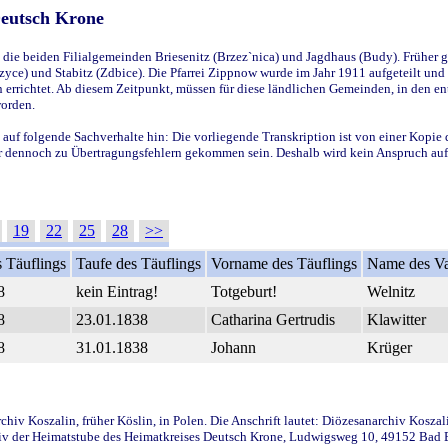
Deutsch Krone
ie beiden Filialgemeinden Briesenitz (Brzez`nica) und Jagdhaus (Budy). Früher g
yce) und Stabitz (Zdbice). Die Pfarrei Zippnow wurde im Jahr 1911 aufgeteilt und e
en errichtet. Ab diesem Zeitpunkt, müssen für diese ländlichen Gemeinden, in den
worden.
 auf folgende Sachverhalte hin: Die vorliegende Transkription ist von einer Kopie 
aber dennoch zu Übertragungsfehlern gekommen sein. Deshalb wird kein Anspruch auf 
19
22
25
28
>>
 Täuflings
Taufe des Täuflings
Vorname des Täuflings
Name des Va
8
kein Eintrag!
Totgeburt!
Welnitz
8
23.01.1838
Catharina Gertrudis
Klawitter
8
31.01.1838
Johann
Krüger
iv Koszalin, früher Köslin, in Polen. Die Anschrift lautet: Diözesanarchiv Koszal
v der Heimatstube des Heimatkreises Deutsch Krone, Ludwigsweg 10, 49152 Bad Ess