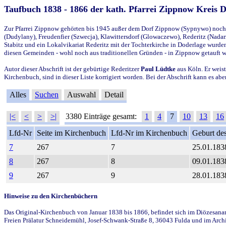
Taufbuch 1838 - 1866 der kath. Pfarrei Zippnow Kreis 
Zur Pfarrei Zippnow gehörten bis 1945 außer dem Dorf Zippnow (Sypnywo) noch d
(Dudylany), Freudenfier (Szwecja), Klawittersdorf (Glowaczewo), Rederitz (Nadarz
Stabitz und ein Lokalvikariat Rederitz mit der Tochterkirche in Doderlage wurd
diesen Gemeinden - wohl noch aus traditionellen Gründen - in Zippnow getauft 
Autor dieser Abschrift ist der gebürtige Rederitzer
Paul Lüdtke
aus Köln. Er weist
Kirchenbuch, sind in dieser Liste korrigiert worden. Bei der Abschrift kann es 
Alles
Suchen
Auswahl
Detail
|<
<
>
>|
3380 Einträge gesamt:
1
4
7
10
13
16
Lfd-Nr
Seite im Kirchenbuch
Lfd-Nr im Kirchenbuch
Geburt des
7
267
7
25.01.183
8
267
8
09.01.183
9
267
9
28.01.183
Hinweise zu den Kirchenbüchern
Das Original-Kirchenbuch von Januar 1838 bis 1866, befindet sich im Diözesanarch
Freien Prälatur Schneidemühl, Josef-Schwank-Straße 8, 36043 Fulda und im Archi