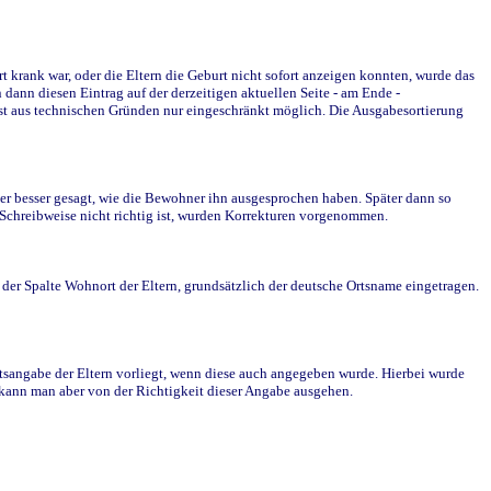
krank war, oder die Eltern die Geburt nicht sofort anzeigen konnten, wurde das
ann diesen Eintrag auf der derzeitigen aktuellen Seite - am Ende -
st aus technischen Gründen nur eingeschränkt möglich. Die Ausgabesortierung
r besser gesagt, wie die Bewohner ihn ausgesprochen haben. Später dann so
e Schreibweise nicht richtig ist, wurden Korrekturen vorgenommen.
r Spalte Wohnort der Eltern, grundsätzlich der deutsche Ortsname eingetragen.
rtsangabe der Eltern vorliegt, wenn diese auch angegeben wurde. Hierbei wurde
d kann man aber von der Richtigkeit dieser Angabe ausgehen.