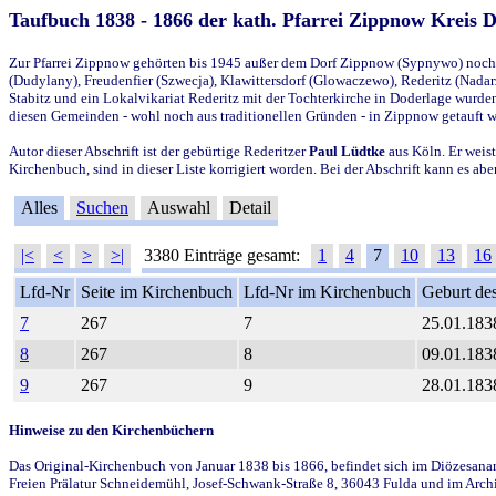
Taufbuch 1838 - 1866 der kath. Pfarrei Zippnow Kreis 
Zur Pfarrei Zippnow gehörten bis 1945 außer dem Dorf Zippnow (Sypnywo) noch d
(Dudylany), Freudenfier (Szwecja), Klawittersdorf (Glowaczewo), Rederitz (Nadarz
Stabitz und ein Lokalvikariat Rederitz mit der Tochterkirche in Doderlage wurd
diesen Gemeinden - wohl noch aus traditionellen Gründen - in Zippnow getauft 
Autor dieser Abschrift ist der gebürtige Rederitzer
Paul Lüdtke
aus Köln. Er weist
Kirchenbuch, sind in dieser Liste korrigiert worden. Bei der Abschrift kann es 
Alles
Suchen
Auswahl
Detail
|<
<
>
>|
3380 Einträge gesamt:
1
4
7
10
13
16
Lfd-Nr
Seite im Kirchenbuch
Lfd-Nr im Kirchenbuch
Geburt des
7
267
7
25.01.183
8
267
8
09.01.183
9
267
9
28.01.183
Hinweise zu den Kirchenbüchern
Das Original-Kirchenbuch von Januar 1838 bis 1866, befindet sich im Diözesanarch
Freien Prälatur Schneidemühl, Josef-Schwank-Straße 8, 36043 Fulda und im Archi