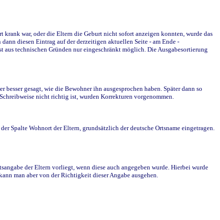
krank war, oder die Eltern die Geburt nicht sofort anzeigen konnten, wurde das
ann diesen Eintrag auf der derzeitigen aktuellen Seite - am Ende -
st aus technischen Gründen nur eingeschränkt möglich. Die Ausgabesortierung
r besser gesagt, wie die Bewohner ihn ausgesprochen haben. Später dann so
e Schreibweise nicht richtig ist, wurden Korrekturen vorgenommen.
r Spalte Wohnort der Eltern, grundsätzlich der deutsche Ortsname eingetragen.
rtsangabe der Eltern vorliegt, wenn diese auch angegeben wurde. Hierbei wurde
d kann man aber von der Richtigkeit dieser Angabe ausgehen.