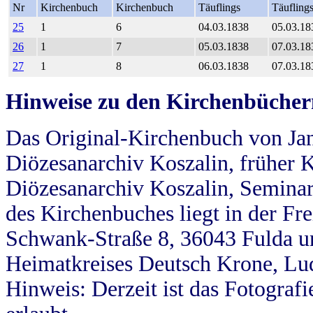
Nr
Kirchenbuch
Kirchenbuch
Täuflings
Täufling
25
1
6
04.03.1838
05.03.18
26
1
7
05.03.1838
07.03.18
27
1
8
06.03.1838
07.03.18
Hinweise zu den Kirchenbücher
Das Original-Kirchenbuch von Jan
Diözesanarchiv Koszalin, früher Kö
Diözesanarchiv Koszalin, Seminar
des Kirchenbuches liegt in der Fr
Schwank-Straße 8, 36043 Fulda u
Heimatkreises Deutsch Krone, Lu
Hinweis: Derzeit ist das Fotograf