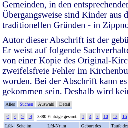
Gemeinden, in den entsprechende
Übergangsweise sind Kinder aus 
traditionellen Gründen - in Zippn
Autor dieser Abschrift ist der geb
Er weist auf folgende Sachverhalte
von einer Kopie des Original-Kirc
zweifelsfreie Fehler im Kirchenbuc
worden. Bei der Abschrift kann e
gekommen sein. Deshalb wird kein
Alles
Suchen
Auswahl
Detail
|<
<
>
>|
3380 Einträge gesamt:
1
4
7
10
13
16
Lfd-
Seite im
Lfd-Nr im
Geburt des
Taufe de