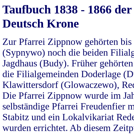
Taufbuch 1838 - 1866 der
Deutsch Krone
Zur Pfarrei Zippnow gehörten bi
(Sypnywo) noch die beiden Filial
Jagdhaus (Budy). Früher gehörten 
die Filialgemeinden Doderlage (D
Klawittersdorf (Glowaczewo), Red
Die Pfarrei Zippnow wurde im Jah
selbständige Pfarrei Freudenfier m
Stabitz und ein Lokalvikariat Red
wurden errichtet. Ab diesem Zeitp