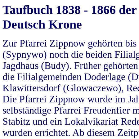
Taufbuch 1838 - 1866 der
Deutsch Krone
Zur Pfarrei Zippnow gehörten bi
(Sypnywo) noch die beiden Filial
Jagdhaus (Budy). Früher gehörten 
die Filialgemeinden Doderlage (D
Klawittersdorf (Glowaczewo), Red
Die Pfarrei Zippnow wurde im Jah
selbständige Pfarrei Freudenfier m
Stabitz und ein Lokalvikariat Red
wurden errichtet. Ab diesem Zeitp