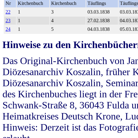
Nr
Kirchenbuch
Kirchenbuch
Täuflings
Täufling
22
1
3
03.03.1838
03.03.18
23
1
4
27.02.1838
04.03.18
24
1
5
04.03.1838
05.03.18
Hinweise zu den Kirchenbücher
Das Original-Kirchenbuch von Jan
Diözesanarchiv Koszalin, früher Kö
Diözesanarchiv Koszalin, Seminar
des Kirchenbuches liegt in der Fr
Schwank-Straße 8, 36043 Fulda u
Heimatkreises Deutsch Krone, Lu
Hinweis: Derzeit ist das Fotograf