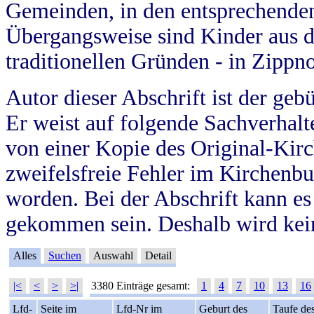
Gemeinden, in den entsprechende
Übergangsweise sind Kinder aus 
traditionellen Gründen - in Zippn
Autor dieser Abschrift ist der geb
Er weist auf folgende Sachverhalte
von einer Kopie des Original-Kirc
zweifelsfreie Fehler im Kirchenbuc
worden. Bei der Abschrift kann e
gekommen sein. Deshalb wird kein
Alles
Suchen
Auswahl
Detail
|<
<
>
>|
3380 Einträge gesamt:
1
4
7
10
13
16
Lfd-
Seite im
Lfd-Nr im
Geburt des
Taufe de