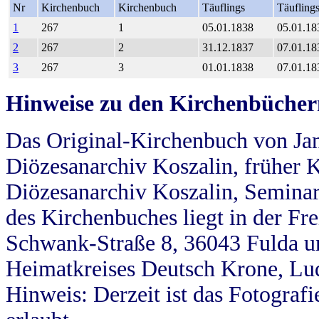
Nr
Kirchenbuch
Kirchenbuch
Täuflings
Täufling
1
267
1
05.01.1838
05.01.18
2
267
2
31.12.1837
07.01.18
3
267
3
01.01.1838
07.01.18
Hinweise zu den Kirchenbücher
Das Original-Kirchenbuch von Jan
Diözesanarchiv Koszalin, früher Kö
Diözesanarchiv Koszalin, Seminar
des Kirchenbuches liegt in der Fr
Schwank-Straße 8, 36043 Fulda u
Heimatkreises Deutsch Krone, Lu
Hinweis: Derzeit ist das Fotograf