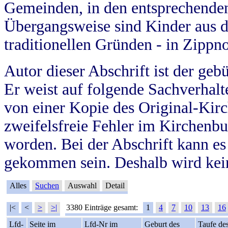
Gemeinden, in den entsprechende
Übergangsweise sind Kinder aus 
traditionellen Gründen - in Zippn
Autor dieser Abschrift ist der geb
Er weist auf folgende Sachverhalte
von einer Kopie des Original-Kirc
zweifelsfreie Fehler im Kirchenbuc
worden. Bei der Abschrift kann e
gekommen sein. Deshalb wird kein
Alles
Suchen
Auswahl
Detail
|<
<
>
>|
3380 Einträge gesamt:
1
4
7
10
13
16
Lfd-
Seite im
Lfd-Nr im
Geburt des
Taufe de