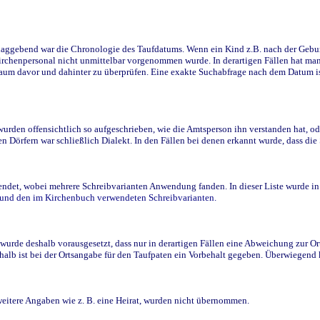
ggebend war die Chronologie des Taufdatums. Wenn ein Kind z.B. nach der Geburt 
rchenpersonal nicht unmittelbar vorgenommen wurde. In derartigen Fällen hat man d
raum davor und dahinter zu überprüfen. Eine exakte Suchabfrage nach dem Datum i
den offensichtlich so aufgeschrieben, wie die Amtsperson ihn verstanden hat, ode
n Dörfern war schließlich Dialekt. In den Fällen bei denen erkannt wurde, dass di
t, wobei mehrere Schreibvarianten Anwendung fanden. In dieser Liste wurde in de
n und den im Kirchenbuch verwendeten Schreibvarianten.
wurde deshalb vorausgesetzt, dass nur in derartigen Fällen eine Abweichung zur O
eshalb ist bei der Ortsangabe für den Taufpaten ein Vorbehalt gegeben. Überwiegen
weitere Angaben wie z. B. eine Heirat, wurden nicht übernommen.