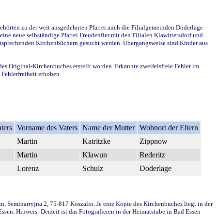
ehörten zu der weit ausgedehnten Pfarrei auch die Filialgemeinden Doderlage
ine neue selbständige Pfarrei Freudenfier mit den Filialen Klawittersdorf und
 entsprechenden Kirchenbüchern gesucht werden. Übergangsweise sind Kinder aus
des Original-Kirchenbuches erstellt worden. Erkannte zweifelsfreie Fehler im
Fehlerfreiheit erhoben.
ters
Vorname des Vaters
Name der Mutter
Wohnort der Eltern
Martin
Katritzke
Zippnow
Martin
Klawun
Rederitz
Lorenz
Schulz
Doderlage
in, Seminarryjna 2, 75-817 Koszalin. Je eine Kopie des Kirchenbuches liegt in der
en. Hinweis: Derzeit ist das Fotografieren in der Heimatstube in Bad Essen