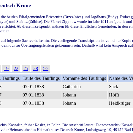
Deutsch Krone
ie beiden Filialgemeinden Briesenitz (Brzez`nica) und Jagdhaus (Budy). Früher g
yce) und Stabitz (Zdbice). Die Pfarrei Zippnow wurde im Jahr 1911 aufgeteilt und e
en errichtet. Ab diesem Zeitpunkt, müssen für diese ländlichen Gemeinden, in den
worden.
 auf folgende Sachverhalte hin: Die vorliegende Transkription ist von einer Kopie 
aber dennoch zu Übertragungsfehlern gekommen sein. Deshalb wird kein Anspruch auf 
19
22
25
28
>>
 Täuflings
Taufe des Täuflings
Vorname des Täuflings
Name des Va
8
05.01.1838
Catharina
Sack
7
07.01.1838
Johann
Höfft
8
07.01.1838
Johann
Heidkrüger
iv Koszalin, früher Köslin, in Polen. Die Anschrift lautet: Diözesanarchiv Koszal
v der Heimatstube des Heimatkreises Deutsch Krone, Ludwigsweg 10, 49152 Bad Ess