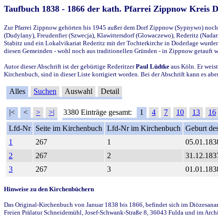
Taufbuch 1838 - 1866 der kath. Pfarrei Zippnow Kreis 
Zur Pfarrei Zippnow gehörten bis 1945 außer dem Dorf Zippnow (Sypnywo) noch d
(Dudylany), Freudenfier (Szwecja), Klawittersdorf (Glowaczewo), Rederitz (Nadarz
Stabitz und ein Lokalvikariat Rederitz mit der Tochterkirche in Doderlage wurd
diesen Gemeinden - wohl noch aus traditionellen Gründen - in Zippnow getauft 
Autor dieser Abschrift ist der gebürtige Rederitzer
Paul Lüdtke
aus Köln. Er weist
Kirchenbuch, sind in dieser Liste korrigiert worden. Bei der Abschrift kann es 
Alles
Suchen
Auswahl
Detail
|<
<
>
>|
3380 Einträge gesamt:
1
4
7
10
13
16
Lfd-Nr
Seite im Kirchenbuch
Lfd-Nr im Kirchenbuch
Geburt des
1
267
1
05.01.183
2
267
2
31.12.183
3
267
3
01.01.183
Hinweise zu den Kirchenbüchern
Das Original-Kirchenbuch von Januar 1838 bis 1866, befindet sich im Diözesanarch
Freien Prälatur Schneidemühl, Josef-Schwank-Straße 8, 36043 Fulda und im Archi