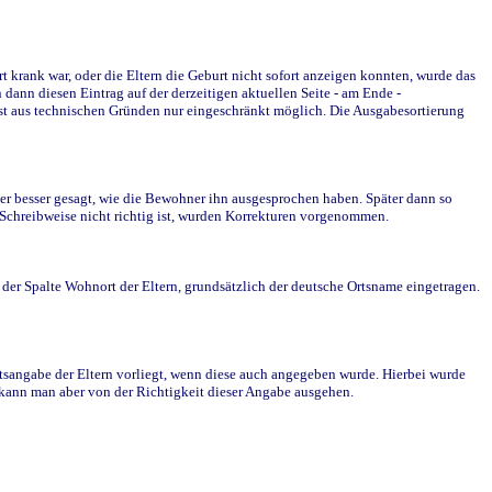
krank war, oder die Eltern die Geburt nicht sofort anzeigen konnten, wurde das
ann diesen Eintrag auf der derzeitigen aktuellen Seite - am Ende -
st aus technischen Gründen nur eingeschränkt möglich. Die Ausgabesortierung
r besser gesagt, wie die Bewohner ihn ausgesprochen haben. Später dann so
e Schreibweise nicht richtig ist, wurden Korrekturen vorgenommen.
r Spalte Wohnort der Eltern, grundsätzlich der deutsche Ortsname eingetragen.
rtsangabe der Eltern vorliegt, wenn diese auch angegeben wurde. Hierbei wurde
d kann man aber von der Richtigkeit dieser Angabe ausgehen.