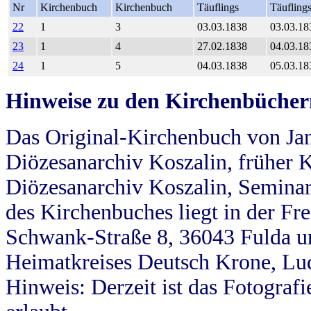
Nr
Kirchenbuch
Kirchenbuch
Täuflings
Täufling
22
1
3
03.03.1838
03.03.18
23
1
4
27.02.1838
04.03.18
24
1
5
04.03.1838
05.03.18
Hinweise zu den Kirchenbücher
Das Original-Kirchenbuch von Jan
Diözesanarchiv Koszalin, früher Kö
Diözesanarchiv Koszalin, Seminar
des Kirchenbuches liegt in der Fr
Schwank-Straße 8, 36043 Fulda u
Heimatkreises Deutsch Krone, Lu
Hinweis: Derzeit ist das Fotograf