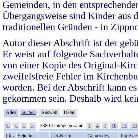
Gemeinden, in den entsprechende
Übergangsweise sind Kinder aus 
traditionellen Gründen - in Zippn
Autor dieser Abschrift ist der geb
Er weist auf folgende Sachverhalte
von einer Kopie des Original-Kirc
zweifelsfreie Fehler im Kirchenbuc
worden. Bei der Abschrift kann e
gekommen sein. Deshalb wird kein
Alles
Suchen
Auswahl
Detail
|<
<
>
>|
3380 Einträge gesamt:
1
4
7
10
13
16
Lfd-
Seite im
Lfd-Nr im
Geburt des
Taufe de