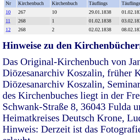
Nr
Kirchenbuch
Kirchenbuch
Täuflings
Täufling
10
267
10
29.01.1838
01.02.18
11
268
1
01.02.1838
03.02.18
12
268
2
02.02.1838
08.02.18
Hinweise zu den Kirchenbücher
Das Original-Kirchenbuch von Jan
Diözesanarchiv Koszalin, früher Kö
Diözesanarchiv Koszalin, Seminar
des Kirchenbuches liegt in der Fr
Schwank-Straße 8, 36043 Fulda u
Heimatkreises Deutsch Krone, Lu
Hinweis: Derzeit ist das Fotograf