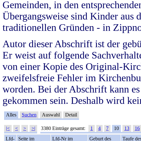
Gemeinden, in den entsprechende
Übergangsweise sind Kinder aus 
traditionellen Gründen - in Zippn
Autor dieser Abschrift ist der geb
Er weist auf folgende Sachverhalte
von einer Kopie des Original-Kirc
zweifelsfreie Fehler im Kirchenbuc
worden. Bei der Abschrift kann e
gekommen sein. Deshalb wird kein
Alles
Suchen
Auswahl
Detail
|<
<
>
>|
3380 Einträge gesamt:
1
4
7
10
13
16
Lfd-
Seite im
Lfd-Nr im
Geburt des
Taufe de