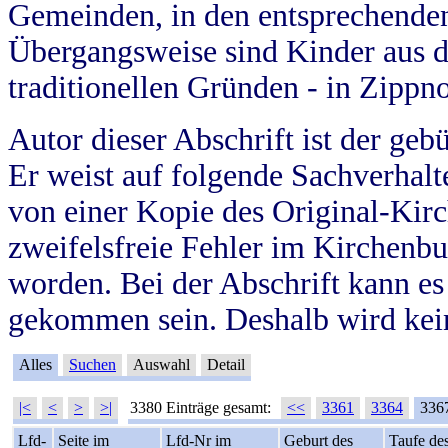
Gemeinden, in den entsprechende
Übergangsweise sind Kinder aus 
traditionellen Gründen - in Zippn
Autor dieser Abschrift ist der geb
Er weist auf folgende Sachverhalte
von einer Kopie des Original-Kirc
zweifelsfreie Fehler im Kirchenbuc
worden. Bei der Abschrift kann e
gekommen sein. Deshalb wird kein
Alles
Suchen
Auswahl
Detail
|<
<
>
>|
3380 Einträge gesamt:
<<
3361
3364
336
Lfd-
Seite im
Lfd-Nr im
Geburt des
Taufe de