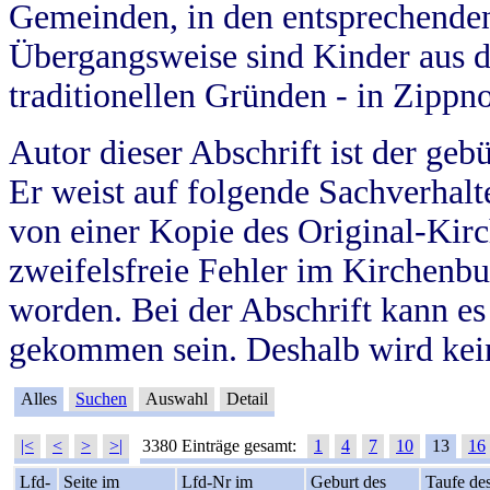
Gemeinden, in den entsprechende
Übergangsweise sind Kinder aus 
traditionellen Gründen - in Zippn
Autor dieser Abschrift ist der geb
Er weist auf folgende Sachverhalte
von einer Kopie des Original-Kirc
zweifelsfreie Fehler im Kirchenbuc
worden. Bei der Abschrift kann e
gekommen sein. Deshalb wird kein
Alles
Suchen
Auswahl
Detail
|<
<
>
>|
3380 Einträge gesamt:
1
4
7
10
13
16
Lfd-
Seite im
Lfd-Nr im
Geburt des
Taufe de