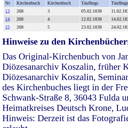
Nr
Kirchenbuch
Kirchenbuch
Täuflings
Täufling
13
268
3
05.02.1838
11.02.18
14
268
4
12.02.1838
14.02.18
15
268
5
23.02.1838
24.02.18
Hinweise zu den Kirchenbücher
Das Original-Kirchenbuch von Jan
Diözesanarchiv Koszalin, früher Kö
Diözesanarchiv Koszalin, Seminar
des Kirchenbuches liegt in der Fr
Schwank-Straße 8, 36043 Fulda u
Heimatkreises Deutsch Krone, Lu
Hinweis: Derzeit ist das Fotograf