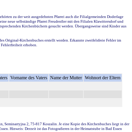
ehörten zu der weit ausgedehnten Pfarrei auch die Filialgemeinden Doderlage
ine neue selbständige Pfarrei Freudenfier mit den Filialen Klawittersdorf und
 entsprechenden Kirchenbüchern gesucht werden. Übergangsweise sind Kinder aus
des Original-Kirchenbuches erstellt worden. Erkannte zweifelsfreie Fehler im
Fehlerfreiheit erhoben.
ters
Vorname des Vaters
Name der Mutter
Wohnort der Eltern
in, Seminarryjna 2, 75-817 Koszalin. Je eine Kopie des Kirchenbuches liegt in der
en. Hinweis: Derzeit ist das Fotografieren in der Heimatstube in Bad Essen