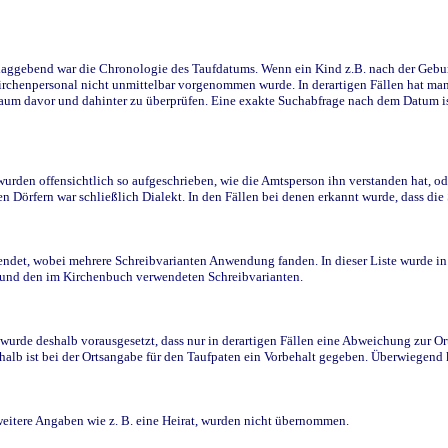
ggebend war die Chronologie des Taufdatums. Wenn ein Kind z.B. nach der Geburt 
rchenpersonal nicht unmittelbar vorgenommen wurde. In derartigen Fällen hat man d
raum davor und dahinter zu überprüfen. Eine exakte Suchabfrage nach dem Datum i
den offensichtlich so aufgeschrieben, wie die Amtsperson ihn verstanden hat, ode
n Dörfern war schließlich Dialekt. In den Fällen bei denen erkannt wurde, dass di
t, wobei mehrere Schreibvarianten Anwendung fanden. In dieser Liste wurde in de
n und den im Kirchenbuch verwendeten Schreibvarianten.
wurde deshalb vorausgesetzt, dass nur in derartigen Fällen eine Abweichung zur O
eshalb ist bei der Ortsangabe für den Taufpaten ein Vorbehalt gegeben. Überwiegen
weitere Angaben wie z. B. eine Heirat, wurden nicht übernommen.