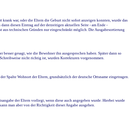
krank war, oder die Eltern die Geburt nicht sofort anzeigen konnten, wurde das
ann diesen Eintrag auf der derzeitigen aktuellen Seite - am Ende -
st aus technischen Gründen nur eingeschränkt möglich. Die Ausgabesortierung
r besser gesagt, wie die Bewohner ihn ausgesprochen haben. Später dann so
e Schreibweise nicht richtig ist, wurden Korrekturen vorgenommen.
r Spalte Wohnort der Eltern, grundsätzlich der deutsche Ortsname eingetragen.
rtsangabe der Eltern vorliegt, wenn diese auch angegeben wurde. Hierbei wurde
d kann man aber von der Richtigkeit dieser Angabe ausgehen.