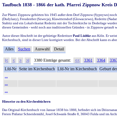
Taufbuch 1838 - 1866 der kath. Pfarrei Zippnow Kreis 
Zur Pfarrei Zippnow gehörten bis 1945 außer dem Dorf Zippnow (Sypnywo) noch d
(Dudylany), Freudenfier (Szwecja), Klawittersdorf (Glowaczewo), Rederitz (Nadarz
Stabitz und ein Lokalvikariat Rederitz mit der Tochterkirche in Doderlage wurd
diesen Gemeinden - wohl noch aus traditionellen Gründen - in Zippnow getauft 
Autor dieser Abschrift ist der gebürtige Rederitzer
Paul Lüdtke
aus Köln. Er weist
Kirchenbuch, sind in dieser Liste korrigiert worden. Bei der Abschrift kann es 
Alles
Suchen
Auswahl
Detail
|<
<
>
>|
3380 Einträge gesamt:
<<
3361
3364
336
Lfd-Nr
Seite im Kirchenbuch
Lfd-Nr im Kirchenbuch
Geburt des
...
...
...
Hinweise zu den Kirchenbüchern
Das Original-Kirchenbuch von Januar 1838 bis 1866, befindet sich im Diözesanarch
Freien Prälatur Schneidemühl, Josef-Schwank-Straße 8, 36043 Fulda und im Archi