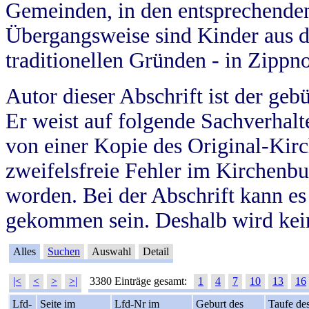
Gemeinden, in den entsprechende
Übergangsweise sind Kinder aus 
traditionellen Gründen - in Zippn
Autor dieser Abschrift ist der geb
Er weist auf folgende Sachverhalte
von einer Kopie des Original-Kirc
zweifelsfreie Fehler im Kirchenbuc
worden. Bei der Abschrift kann e
gekommen sein. Deshalb wird kein
Alles
Suchen
Auswahl
Detail
|<
<
>
>|
3380 Einträge gesamt:
1
4
7
10
13
16
Lfd-
Seite im
Lfd-Nr im
Geburt des
Taufe de