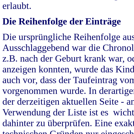
erlaubt.
Die Reihenfolge der Einträge
Die ursprüngliche Reihenfolge au
Ausschlaggebend war die Chronol
z.B. nach der Geburt krank war, od
anzeigen konnten, wurde das Kind
auch vor, dass der Taufeintrag vo
vorgenommen wurde. In derartigen
der derzeitigen aktuellen Seite -
Verwendung der Liste ist es wich
dahinter zu überprüfen. Eine exa
technischen Gründen nur eingesch