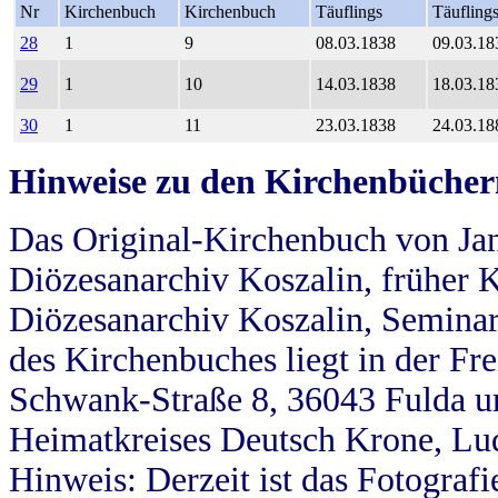
Nr
Kirchenbuch
Kirchenbuch
Täuflings
Täufling
28
1
9
08.03.1838
09.03.18
29
1
10
14.03.1838
18.03.18
30
1
11
23.03.1838
24.03.18
Hinweise zu den Kirchenbücher
Das Original-Kirchenbuch von Jan
Diözesanarchiv Koszalin, früher Kö
Diözesanarchiv Koszalin, Seminar
des Kirchenbuches liegt in der Fr
Schwank-Straße 8, 36043 Fulda u
Heimatkreises Deutsch Krone, Lu
Hinweis: Derzeit ist das Fotograf