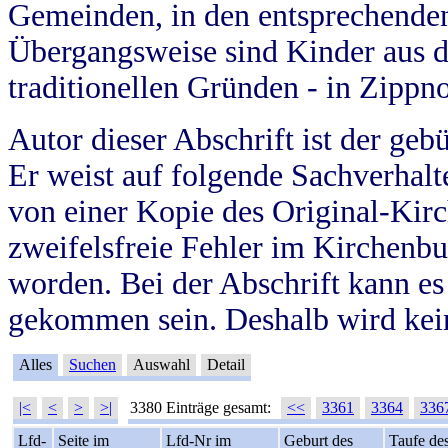
Gemeinden, in den entsprechende
Übergangsweise sind Kinder aus 
traditionellen Gründen - in Zippn
Autor dieser Abschrift ist der geb
Er weist auf folgende Sachverhalte
von einer Kopie des Original-Kirc
zweifelsfreie Fehler im Kirchenbuc
worden. Bei der Abschrift kann e
gekommen sein. Deshalb wird kein
Alles
Suchen
Auswahl
Detail
|<
<
>
>|
3380 Einträge gesamt:
<<
3361
3364
336
Lfd-
Seite im
Lfd-Nr im
Geburt des
Taufe de