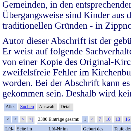
Gemeinden, in den entsprechende
Übergangsweise sind Kinder aus 
traditionellen Gründen - in Zippn
Autor dieser Abschrift ist der geb
Er weist auf folgende Sachverhalte
von einer Kopie des Original-Kirc
zweifelsfreie Fehler im Kirchenbuc
worden. Bei der Abschrift kann e
gekommen sein. Deshalb wird kein
Alles
Suchen
Auswahl
Detail
|<
<
>
>|
3380 Einträge gesamt:
1
4
7
10
13
16
Lfd-
Seite im
Lfd-Nr im
Geburt des
Taufe de