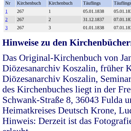
Nr
Kirchenbuch
Kirchenbuch
Täuflings
Täufling
1
267
1
05.01.1838
05.01.18
2
267
2
31.12.1837
07.01.18
3
267
3
01.01.1838
07.01.18
Hinweise zu den Kirchenbücher
Das Original-Kirchenbuch von Jan
Diözesanarchiv Koszalin, früher Kö
Diözesanarchiv Koszalin, Seminar
des Kirchenbuches liegt in der Fr
Schwank-Straße 8, 36043 Fulda u
Heimatkreises Deutsch Krone, Lu
Hinweis: Derzeit ist das Fotograf