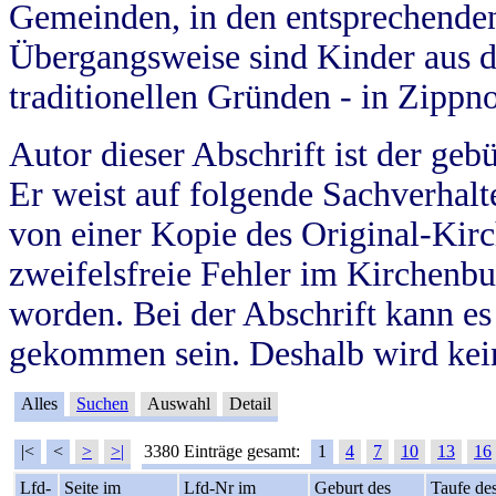
Gemeinden, in den entsprechende
Übergangsweise sind Kinder aus 
traditionellen Gründen - in Zippn
Autor dieser Abschrift ist der geb
Er weist auf folgende Sachverhalte
von einer Kopie des Original-Kirc
zweifelsfreie Fehler im Kirchenbuc
worden. Bei der Abschrift kann e
gekommen sein. Deshalb wird kein
Alles
Suchen
Auswahl
Detail
|<
<
>
>|
3380 Einträge gesamt:
1
4
7
10
13
16
Lfd-
Seite im
Lfd-Nr im
Geburt des
Taufe de