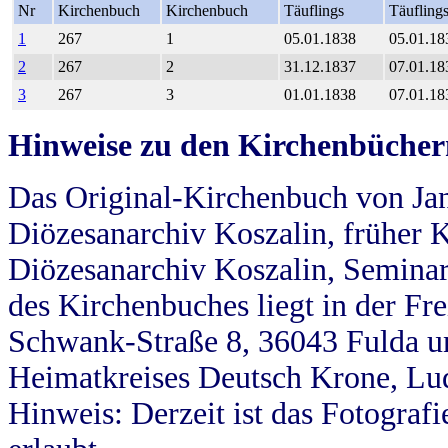
Nr
Kirchenbuch
Kirchenbuch
Täuflings
Täufling
1
267
1
05.01.1838
05.01.18
2
267
2
31.12.1837
07.01.18
3
267
3
01.01.1838
07.01.18
Hinweise zu den Kirchenbücher
Das Original-Kirchenbuch von Jan
Diözesanarchiv Koszalin, früher Kö
Diözesanarchiv Koszalin, Seminar
des Kirchenbuches liegt in der Fr
Schwank-Straße 8, 36043 Fulda u
Heimatkreises Deutsch Krone, Lu
Hinweis: Derzeit ist das Fotograf