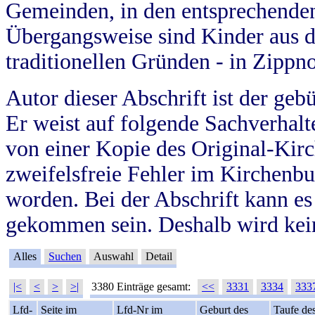
Gemeinden, in den entsprechende
Übergangsweise sind Kinder aus 
traditionellen Gründen - in Zippn
Autor dieser Abschrift ist der geb
Er weist auf folgende Sachverhalte
von einer Kopie des Original-Kirc
zweifelsfreie Fehler im Kirchenbuc
worden. Bei der Abschrift kann e
gekommen sein. Deshalb wird kein
Alles
Suchen
Auswahl
Detail
|<
<
>
>|
3380 Einträge gesamt:
<<
3331
3334
333
Lfd-
Seite im
Lfd-Nr im
Geburt des
Taufe de