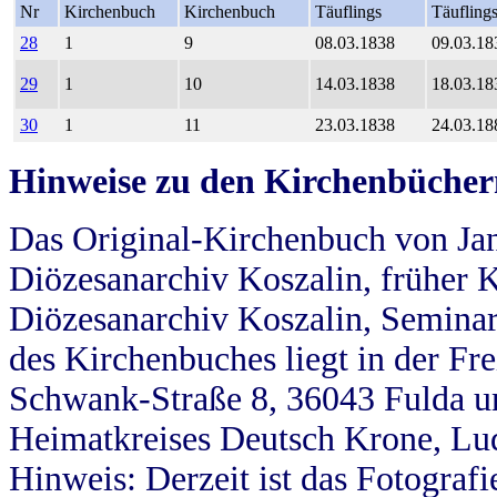
Nr
Kirchenbuch
Kirchenbuch
Täuflings
Täufling
28
1
9
08.03.1838
09.03.18
29
1
10
14.03.1838
18.03.18
30
1
11
23.03.1838
24.03.18
Hinweise zu den Kirchenbücher
Das Original-Kirchenbuch von Jan
Diözesanarchiv Koszalin, früher Kö
Diözesanarchiv Koszalin, Seminar
des Kirchenbuches liegt in der Fr
Schwank-Straße 8, 36043 Fulda u
Heimatkreises Deutsch Krone, Lu
Hinweis: Derzeit ist das Fotograf