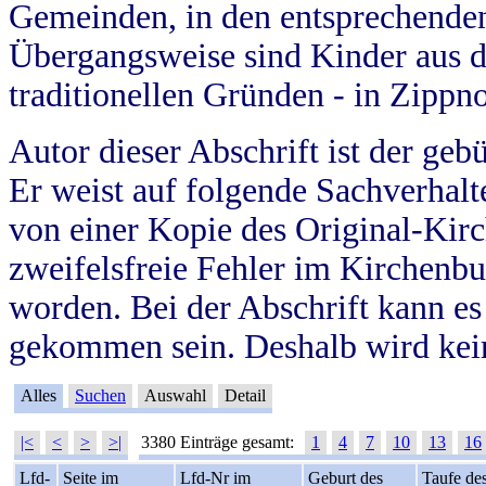
Gemeinden, in den entsprechende
Übergangsweise sind Kinder aus 
traditionellen Gründen - in Zippn
Autor dieser Abschrift ist der geb
Er weist auf folgende Sachverhalte
von einer Kopie des Original-Kirc
zweifelsfreie Fehler im Kirchenbuc
worden. Bei der Abschrift kann e
gekommen sein. Deshalb wird kein
Alles
Suchen
Auswahl
Detail
|<
<
>
>|
3380 Einträge gesamt:
1
4
7
10
13
16
Lfd-
Seite im
Lfd-Nr im
Geburt des
Taufe de