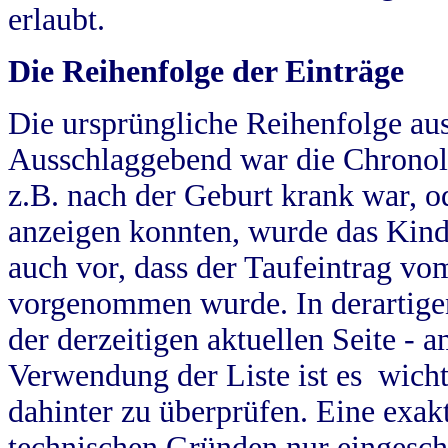
erlaubt.
Die Reihenfolge der Einträge
Die ursprüngliche Reihenfolge au
Ausschlaggebend war die Chronol
z.B. nach der Geburt krank war, od
anzeigen konnten, wurde das Kind
auch vor, dass der Taufeintrag vo
vorgenommen wurde. In derartigen
der derzeitigen aktuellen Seite -
Verwendung der Liste ist es wich
dahinter zu überprüfen. Eine exa
technischen Gründen nur eingesch