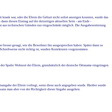
krank war, oder die Eltern die Geburt nicht sofort anzeigen konnten, wurde das
ann diesen Eintrag auf der derzeitigen aktuellen Seite - am Ende -
st aus technischen Gründen nur eingeschränkt möglich. Die Ausgabesortierung
r besser gesagt, wie die Bewohner ihn ausgesprochen haben. Später dann so
e Schreibweise nicht richtig ist, wurden Korrekturen vorgenommen.
r Spalte Wohnort der Eltern, grundsätzlich der deutsche Ortsname eingetragen.
rtsangabe der Eltern vorliegt, wenn diese auch angegeben wurde. Hierbei wurde
d kann man aber von der Richtigkeit dieser Angabe ausgehen.