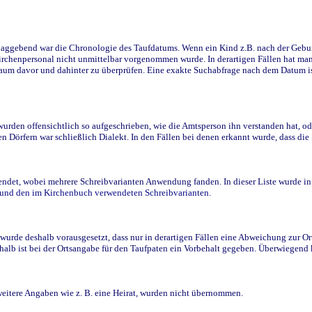
ggebend war die Chronologie des Taufdatums. Wenn ein Kind z.B. nach der Geburt 
rchenpersonal nicht unmittelbar vorgenommen wurde. In derartigen Fällen hat man d
raum davor und dahinter zu überprüfen. Eine exakte Suchabfrage nach dem Datum i
den offensichtlich so aufgeschrieben, wie die Amtsperson ihn verstanden hat, ode
n Dörfern war schließlich Dialekt. In den Fällen bei denen erkannt wurde, dass di
t, wobei mehrere Schreibvarianten Anwendung fanden. In dieser Liste wurde in de
n und den im Kirchenbuch verwendeten Schreibvarianten.
wurde deshalb vorausgesetzt, dass nur in derartigen Fällen eine Abweichung zur O
eshalb ist bei der Ortsangabe für den Taufpaten ein Vorbehalt gegeben. Überwiegen
weitere Angaben wie z. B. eine Heirat, wurden nicht übernommen.