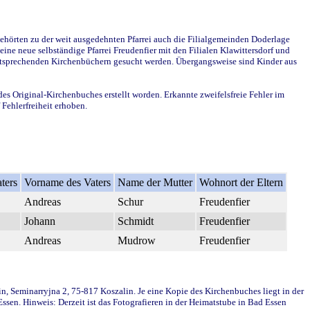
ehörten zu der weit ausgedehnten Pfarrei auch die Filialgemeinden Doderlage
ine neue selbständige Pfarrei Freudenfier mit den Filialen Klawittersdorf und
 entsprechenden Kirchenbüchern gesucht werden. Übergangsweise sind Kinder aus
des Original-Kirchenbuches erstellt worden. Erkannte zweifelsfreie Fehler im
Fehlerfreiheit erhoben.
ters
Vorname des Vaters
Name der Mutter
Wohnort der Eltern
Andreas
Schur
Freudenfier
Johann
Schmidt
Freudenfier
Andreas
Mudrow
Freudenfier
in, Seminarryjna 2, 75-817 Koszalin. Je eine Kopie des Kirchenbuches liegt in der
en. Hinweis: Derzeit ist das Fotografieren in der Heimatstube in Bad Essen