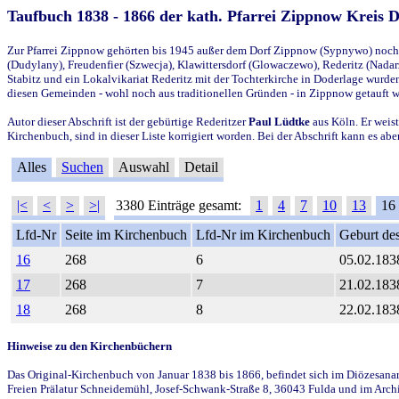
Taufbuch 1838 - 1866 der kath. Pfarrei Zippnow Kreis 
Zur Pfarrei Zippnow gehörten bis 1945 außer dem Dorf Zippnow (Sypnywo) noch d
(Dudylany), Freudenfier (Szwecja), Klawittersdorf (Glowaczewo), Rederitz (Nadarz
Stabitz und ein Lokalvikariat Rederitz mit der Tochterkirche in Doderlage wurd
diesen Gemeinden - wohl noch aus traditionellen Gründen - in Zippnow getauft 
Autor dieser Abschrift ist der gebürtige Rederitzer
Paul Lüdtke
aus Köln. Er weist
Kirchenbuch, sind in dieser Liste korrigiert worden. Bei der Abschrift kann es 
Alles
Suchen
Auswahl
Detail
|<
<
>
>|
3380 Einträge gesamt:
1
4
7
10
13
16
Lfd-Nr
Seite im Kirchenbuch
Lfd-Nr im Kirchenbuch
Geburt des
16
268
6
05.02.183
17
268
7
21.02.183
18
268
8
22.02.183
Hinweise zu den Kirchenbüchern
Das Original-Kirchenbuch von Januar 1838 bis 1866, befindet sich im Diözesanarch
Freien Prälatur Schneidemühl, Josef-Schwank-Straße 8, 36043 Fulda und im Archi