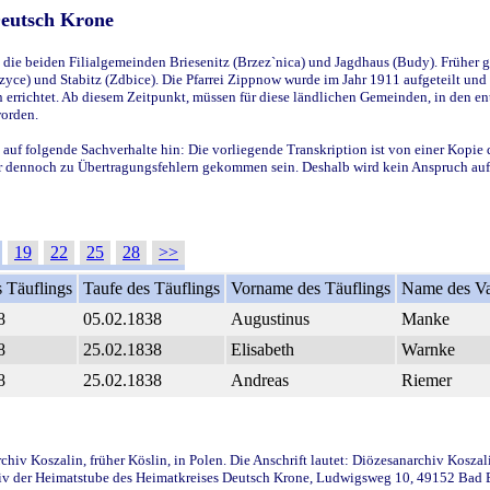
Deutsch Krone
ie beiden Filialgemeinden Briesenitz (Brzez`nica) und Jagdhaus (Budy). Früher g
yce) und Stabitz (Zdbice). Die Pfarrei Zippnow wurde im Jahr 1911 aufgeteilt und e
en errichtet. Ab diesem Zeitpunkt, müssen für diese ländlichen Gemeinden, in den
worden.
 auf folgende Sachverhalte hin: Die vorliegende Transkription ist von einer Kopie 
aber dennoch zu Übertragungsfehlern gekommen sein. Deshalb wird kein Anspruch auf 
19
22
25
28
>>
 Täuflings
Taufe des Täuflings
Vorname des Täuflings
Name des Va
8
05.02.1838
Augustinus
Manke
8
25.02.1838
Elisabeth
Warnke
8
25.02.1838
Andreas
Riemer
iv Koszalin, früher Köslin, in Polen. Die Anschrift lautet: Diözesanarchiv Koszal
v der Heimatstube des Heimatkreises Deutsch Krone, Ludwigsweg 10, 49152 Bad Ess