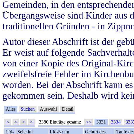
Gemeinden, in den entsprechende
Übergangsweise sind Kinder aus 
traditionellen Gründen - in Zippn
Autor dieser Abschrift ist der geb
Er weist auf folgende Sachverhalte
von einer Kopie des Original-Kirc
zweifelsfreie Fehler im Kirchenbuc
worden. Bei der Abschrift kann e
gekommen sein. Deshalb wird kein
Alles
Suchen
Auswahl
Detail
|<
<
>
>|
3380 Einträge gesamt:
<<
3331
3334
333
Lfd-
Seite im
Lfd-Nr im
Geburt des
Taufe de