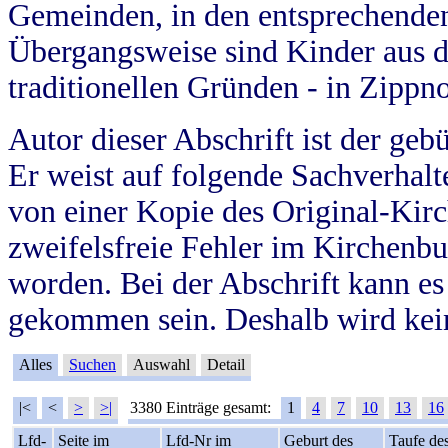
Gemeinden, in den entsprechende
Übergangsweise sind Kinder aus 
traditionellen Gründen - in Zippn
Autor dieser Abschrift ist der geb
Er weist auf folgende Sachverhalte
von einer Kopie des Original-Kirc
zweifelsfreie Fehler im Kirchenbuc
worden. Bei der Abschrift kann e
gekommen sein. Deshalb wird kein
Alles
Suchen
Auswahl
Detail
|<
<
>
>|
3380 Einträge gesamt:
1
4
7
10
13
16
Lfd-
Seite im
Lfd-Nr im
Geburt des
Taufe de