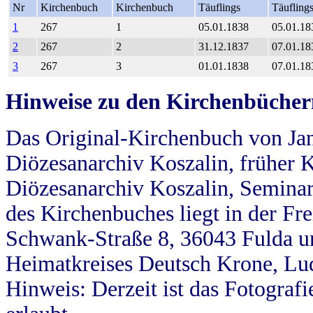
Nr
Kirchenbuch
Kirchenbuch
Täuflings
Täufling
1
267
1
05.01.1838
05.01.18
2
267
2
31.12.1837
07.01.18
3
267
3
01.01.1838
07.01.18
Hinweise zu den Kirchenbücher
Das Original-Kirchenbuch von Jan
Diözesanarchiv Koszalin, früher Kö
Diözesanarchiv Koszalin, Seminar
des Kirchenbuches liegt in der Fr
Schwank-Straße 8, 36043 Fulda u
Heimatkreises Deutsch Krone, Lu
Hinweis: Derzeit ist das Fotograf