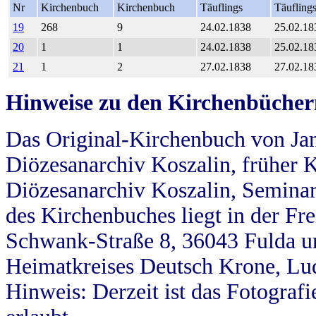
Nr
Kirchenbuch
Kirchenbuch
Täuflings
Täufling
19
268
9
24.02.1838
25.02.18
20
1
1
24.02.1838
25.02.18
21
1
2
27.02.1838
27.02.18
Hinweise zu den Kirchenbücher
Das Original-Kirchenbuch von Jan
Diözesanarchiv Koszalin, früher Kö
Diözesanarchiv Koszalin, Seminar
des Kirchenbuches liegt in der Fr
Schwank-Straße 8, 36043 Fulda u
Heimatkreises Deutsch Krone, Lu
Hinweis: Derzeit ist das Fotograf