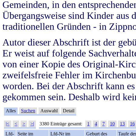
Gemeinden, in den entsprechende
Übergangsweise sind Kinder aus 
traditionellen Gründen - in Zippn
Autor dieser Abschrift ist der geb
Er weist auf folgende Sachverhalte
von einer Kopie des Original-Kirc
zweifelsfreie Fehler im Kirchenbuc
worden. Bei der Abschrift kann e
gekommen sein. Deshalb wird kein
Alles
Suchen
Auswahl
Detail
|<
<
>
>|
3380 Einträge gesamt:
1
4
7
10
13
16
Lfd-
Seite im
Lfd-Nr im
Geburt des
Taufe de