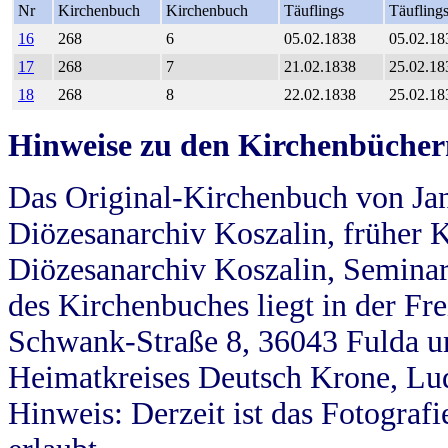
Nr
Kirchenbuch
Kirchenbuch
Täuflings
Täufling
16
268
6
05.02.1838
05.02.18
17
268
7
21.02.1838
25.02.18
18
268
8
22.02.1838
25.02.18
Hinweise zu den Kirchenbücher
Das Original-Kirchenbuch von Jan
Diözesanarchiv Koszalin, früher Kö
Diözesanarchiv Koszalin, Seminar
des Kirchenbuches liegt in der Fr
Schwank-Straße 8, 36043 Fulda u
Heimatkreises Deutsch Krone, Lu
Hinweis: Derzeit ist das Fotograf