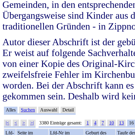
Gemeinden, in den entsprechende
Übergangsweise sind Kinder aus 
traditionellen Gründen - in Zippn
Autor dieser Abschrift ist der geb
Er weist auf folgende Sachverhalte
von einer Kopie des Original-Kirc
zweifelsfreie Fehler im Kirchenbuc
worden. Bei der Abschrift kann e
gekommen sein. Deshalb wird kein
Alles
Suchen
Auswahl
Detail
|<
<
>
>|
3380 Einträge gesamt:
1
4
7
10
13
16
Lfd-
Seite im
Lfd-Nr im
Geburt des
Taufe de