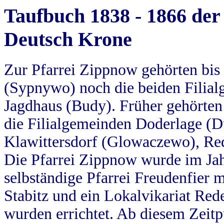
Taufbuch 1838 - 1866 der
Deutsch Krone
Zur Pfarrei Zippnow gehörten bi
(Sypnywo) noch die beiden Filial
Jagdhaus (Budy). Früher gehörten 
die Filialgemeinden Doderlage (D
Klawittersdorf (Glowaczewo), Red
Die Pfarrei Zippnow wurde im Jah
selbständige Pfarrei Freudenfier m
Stabitz und ein Lokalvikariat Red
wurden errichtet. Ab diesem Zeitp