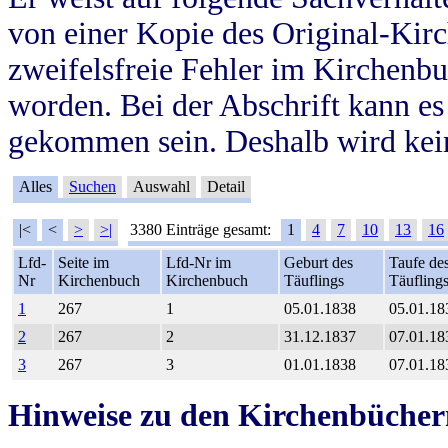
von einer Kopie des Original-Kirc
zweifelsfreie Fehler im Kirchenbuc
worden. Bei der Abschrift kann e
gekommen sein. Deshalb wird kein
Alles
Suchen
Auswahl
Detail
|<
<
>
>|
3380 Einträge gesamt:
1
4
7
10
13
16
Lfd-
Seite im
Lfd-Nr im
Geburt des
Taufe de
Nr
Kirchenbuch
Kirchenbuch
Täuflings
Täufling
1
267
1
05.01.1838
05.01.18
2
267
2
31.12.1837
07.01.18
3
267
3
01.01.1838
07.01.18
Hinweise zu den Kirchenbücher