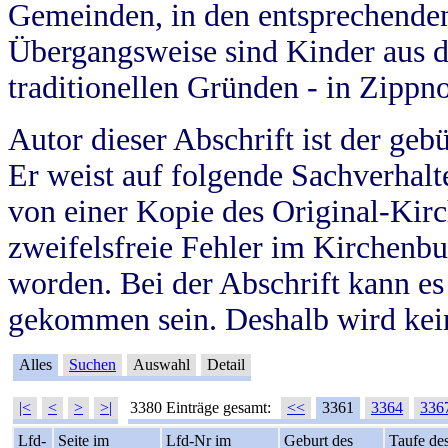
Gemeinden, in den entsprechende
Übergangsweise sind Kinder aus 
traditionellen Gründen - in Zippn
Autor dieser Abschrift ist der geb
Er weist auf folgende Sachverhalte
von einer Kopie des Original-Kirc
zweifelsfreie Fehler im Kirchenbuc
worden. Bei der Abschrift kann e
gekommen sein. Deshalb wird kein
Alles
Suchen
Auswahl
Detail
|<
<
>
>|
3380 Einträge gesamt:
<<
3361
3364
336
Lfd-
Seite im
Lfd-Nr im
Geburt des
Taufe de