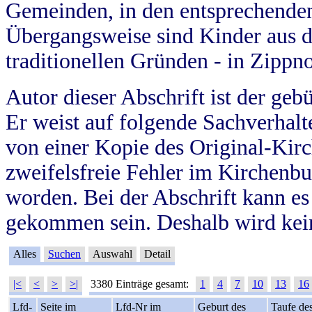
Gemeinden, in den entsprechende
Übergangsweise sind Kinder aus 
traditionellen Gründen - in Zippn
Autor dieser Abschrift ist der geb
Er weist auf folgende Sachverhalte
von einer Kopie des Original-Kirc
zweifelsfreie Fehler im Kirchenbuc
worden. Bei der Abschrift kann e
gekommen sein. Deshalb wird kein
Alles
Suchen
Auswahl
Detail
|<
<
>
>|
3380 Einträge gesamt:
1
4
7
10
13
16
Lfd-
Seite im
Lfd-Nr im
Geburt des
Taufe de