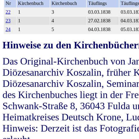
Nr
Kirchenbuch
Kirchenbuch
Täuflings
Täufling
22
1
3
03.03.1838
03.03.18
23
1
4
27.02.1838
04.03.18
24
1
5
04.03.1838
05.03.18
Hinweise zu den Kirchenbücher
Das Original-Kirchenbuch von Jan
Diözesanarchiv Koszalin, früher Kö
Diözesanarchiv Koszalin, Seminar
des Kirchenbuches liegt in der Fr
Schwank-Straße 8, 36043 Fulda u
Heimatkreises Deutsch Krone, Lu
Hinweis: Derzeit ist das Fotograf