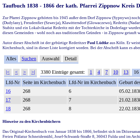
Taufbuch 1838 - 1866 der kath. Pfarrei Zippnow Kreis 
Zur Pfarrei Zippnow gehörten bis 1945 außer dem Dorf Zippnow (Sypnywo) noch d
(Dudylany), Freudenfier (Szwecja), Klawittersdorf (Glowaczewo), Rederitz (Nadarz
Stabitz und ein Lokalvikariat Rederitz mit der Tochterkirche in Doderlage wurd
diesen Gemeinden - wohl noch aus traditionellen Gründen - in Zippnow getauft 
Autor dieser Abschrift ist der gebürtige Rederitzer
Paul Lüdtke
aus Köln. Er weist
Kirchenbuch, sind in dieser Liste korrigiert worden. Bei der Abschrift kann es 
Alles
Suchen
Auswahl
Detail
|<
<
>
>|
3380 Einträge gesamt:
1
4
7
10
13
16
Lfd-Nr
Seite im Kirchenbuch
Lfd-Nr im Kirchenbuch
Geburt des
16
268
6
05.02.183
17
268
7
21.02.183
18
268
8
22.02.183
Hinweise zu den Kirchenbüchern
Das Original-Kirchenbuch von Januar 1838 bis 1866, befindet sich im Diözesanarch
Freien Prälatur Schneidemühl, Josef-Schwank-Straße 8, 36043 Fulda und im Archi