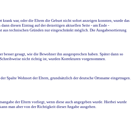
krank war, oder die Eltern die Geburt nicht sofort anzeigen konnten, wurde das
ann diesen Eintrag auf der derzeitigen aktuellen Seite - am Ende -
st aus technischen Gründen nur eingeschränkt möglich. Die Ausgabesortierung
r besser gesagt, wie die Bewohner ihn ausgesprochen haben. Später dann so
e Schreibweise nicht richtig ist, wurden Korrekturen vorgenommen.
r Spalte Wohnort der Eltern, grundsätzlich der deutsche Ortsname eingetragen.
rtsangabe der Eltern vorliegt, wenn diese auch angegeben wurde. Hierbei wurde
d kann man aber von der Richtigkeit dieser Angabe ausgehen.