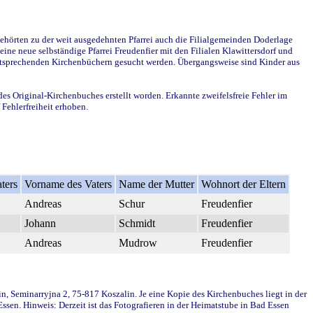
ehörten zu der weit ausgedehnten Pfarrei auch die Filialgemeinden Doderlage
ine neue selbständige Pfarrei Freudenfier mit den Filialen Klawittersdorf und
 entsprechenden Kirchenbüchern gesucht werden. Übergangsweise sind Kinder aus
des Original-Kirchenbuches erstellt worden. Erkannte zweifelsfreie Fehler im
Fehlerfreiheit erhoben.
ters
Vorname des Vaters
Name der Mutter
Wohnort der Eltern
Andreas
Schur
Freudenfier
Johann
Schmidt
Freudenfier
Andreas
Mudrow
Freudenfier
in, Seminarryjna 2, 75-817 Koszalin. Je eine Kopie des Kirchenbuches liegt in der
en. Hinweis: Derzeit ist das Fotografieren in der Heimatstube in Bad Essen