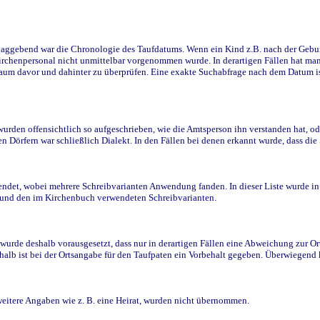
ggebend war die Chronologie des Taufdatums. Wenn ein Kind z.B. nach der Geburt 
rchenpersonal nicht unmittelbar vorgenommen wurde. In derartigen Fällen hat man d
raum davor und dahinter zu überprüfen. Eine exakte Suchabfrage nach dem Datum i
den offensichtlich so aufgeschrieben, wie die Amtsperson ihn verstanden hat, ode
n Dörfern war schließlich Dialekt. In den Fällen bei denen erkannt wurde, dass di
t, wobei mehrere Schreibvarianten Anwendung fanden. In dieser Liste wurde in de
n und den im Kirchenbuch verwendeten Schreibvarianten.
wurde deshalb vorausgesetzt, dass nur in derartigen Fällen eine Abweichung zur O
eshalb ist bei der Ortsangabe für den Taufpaten ein Vorbehalt gegeben. Überwiegen
weitere Angaben wie z. B. eine Heirat, wurden nicht übernommen.