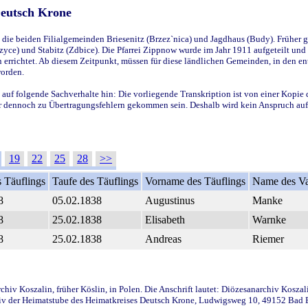
Deutsch Krone
ie beiden Filialgemeinden Briesenitz (Brzez`nica) und Jagdhaus (Budy). Früher g
yce) und Stabitz (Zdbice). Die Pfarrei Zippnow wurde im Jahr 1911 aufgeteilt und e
en errichtet. Ab diesem Zeitpunkt, müssen für diese ländlichen Gemeinden, in den
worden.
 auf folgende Sachverhalte hin: Die vorliegende Transkription ist von einer Kopie 
aber dennoch zu Übertragungsfehlern gekommen sein. Deshalb wird kein Anspruch auf 
19
22
25
28
>>
 Täuflings
Taufe des Täuflings
Vorname des Täuflings
Name des Va
8
05.02.1838
Augustinus
Manke
8
25.02.1838
Elisabeth
Warnke
8
25.02.1838
Andreas
Riemer
iv Koszalin, früher Köslin, in Polen. Die Anschrift lautet: Diözesanarchiv Koszal
v der Heimatstube des Heimatkreises Deutsch Krone, Ludwigsweg 10, 49152 Bad Ess