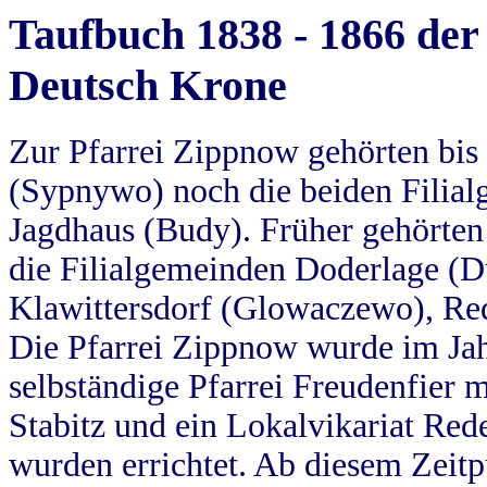
Taufbuch 1838 - 1866 der
Deutsch Krone
Zur Pfarrei Zippnow gehörten bi
(Sypnywo) noch die beiden Filial
Jagdhaus (Budy). Früher gehörten 
die Filialgemeinden Doderlage (D
Klawittersdorf (Glowaczewo), Red
Die Pfarrei Zippnow wurde im Jah
selbständige Pfarrei Freudenfier m
Stabitz und ein Lokalvikariat Red
wurden errichtet. Ab diesem Zeitp