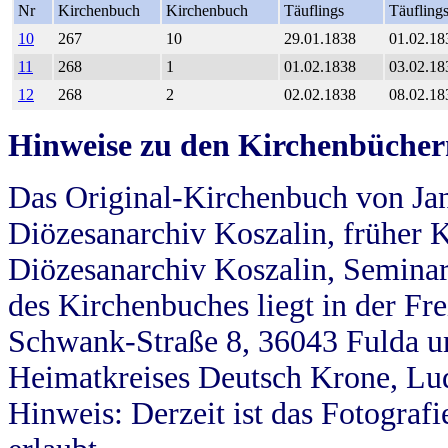
Nr
Kirchenbuch
Kirchenbuch
Täuflings
Täufling
10
267
10
29.01.1838
01.02.18
11
268
1
01.02.1838
03.02.18
12
268
2
02.02.1838
08.02.18
Hinweise zu den Kirchenbücher
Das Original-Kirchenbuch von Jan
Diözesanarchiv Koszalin, früher Kö
Diözesanarchiv Koszalin, Seminar
des Kirchenbuches liegt in der Fr
Schwank-Straße 8, 36043 Fulda u
Heimatkreises Deutsch Krone, Lu
Hinweis: Derzeit ist das Fotograf