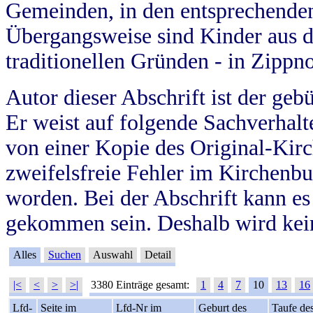
Gemeinden, in den entsprechende
Übergangsweise sind Kinder aus 
traditionellen Gründen - in Zippn
Autor dieser Abschrift ist der geb
Er weist auf folgende Sachverhalte
von einer Kopie des Original-Kirc
zweifelsfreie Fehler im Kirchenbuc
worden. Bei der Abschrift kann e
gekommen sein. Deshalb wird kein
Alles
Suchen
Auswahl
Detail
|<
<
>
>|
3380 Einträge gesamt:
1
4
7
10
13
16
Lfd-
Seite im
Lfd-Nr im
Geburt des
Taufe de