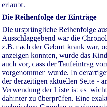
erlaubt.
Die Reihenfolge der Einträge
Die ursprüngliche Reihenfolge au
Ausschlaggebend war die Chronol
z.B. nach der Geburt krank war, od
anzeigen konnten, wurde das Kind
auch vor, dass der Taufeintrag vo
vorgenommen wurde. In derartigen
der derzeitigen aktuellen Seite -
Verwendung der Liste ist es wich
dahinter zu überprüfen. Eine exa
technischen Gründen nur eingesch