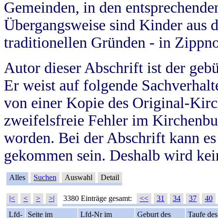
Gemeinden, in den entsprechende
Übergangsweise sind Kinder aus 
traditionellen Gründen - in Zippn
Autor dieser Abschrift ist der geb
Er weist auf folgende Sachverhalte
von einer Kopie des Original-Kirc
zweifelsfreie Fehler im Kirchenbuc
worden. Bei der Abschrift kann e
gekommen sein. Deshalb wird kein
Alles
Suchen
Auswahl
Detail
|<
<
>
>|
3380 Einträge gesamt:
<<
31
34
37
40
Lfd-
Seite im
Lfd-Nr im
Geburt des
Taufe des