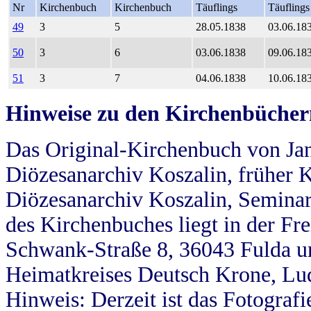
Nr
Kirchenbuch
Kirchenbuch
Täuflings
Täuflings
49
3
5
28.05.1838
03.06.18
50
3
6
03.06.1838
09.06.18
51
3
7
04.06.1838
10.06.18
Hinweise zu den Kirchenbücher
Das Original-Kirchenbuch von Jan
Diözesanarchiv Koszalin, früher Kö
Diözesanarchiv Koszalin, Seminar
des Kirchenbuches liegt in der Fr
Schwank-Straße 8, 36043 Fulda u
Heimatkreises Deutsch Krone, Lu
Hinweis: Derzeit ist das Fotograf