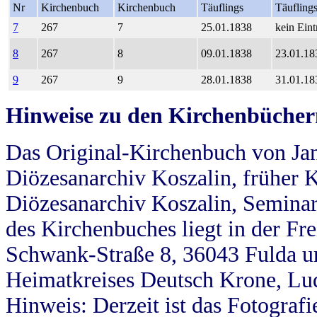
Nr
Kirchenbuch
Kirchenbuch
Täuflings
Täufling
7
267
7
25.01.1838
kein Eint
8
267
8
09.01.1838
23.01.18
9
267
9
28.01.1838
31.01.18
Hinweise zu den Kirchenbücher
Das Original-Kirchenbuch von Jan
Diözesanarchiv Koszalin, früher Kö
Diözesanarchiv Koszalin, Seminar
des Kirchenbuches liegt in der Fr
Schwank-Straße 8, 36043 Fulda u
Heimatkreises Deutsch Krone, Lu
Hinweis: Derzeit ist das Fotograf