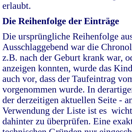
erlaubt.
Die Reihenfolge der Einträge
Die ursprüngliche Reihenfolge au
Ausschlaggebend war die Chronol
z.B. nach der Geburt krank war, od
anzeigen konnten, wurde das Kind
auch vor, dass der Taufeintrag vo
vorgenommen wurde. In derartigen
der derzeitigen aktuellen Seite -
Verwendung der Liste ist es wich
dahinter zu überprüfen. Eine exa
technischen Gründen nur eingesch