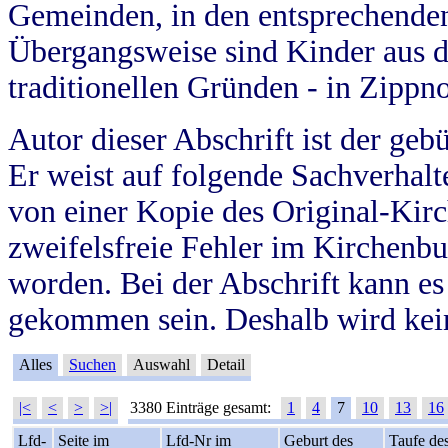
Gemeinden, in den entsprechende
Übergangsweise sind Kinder aus 
traditionellen Gründen - in Zippn
Autor dieser Abschrift ist der geb
Er weist auf folgende Sachverhalte
von einer Kopie des Original-Kirc
zweifelsfreie Fehler im Kirchenbuc
worden. Bei der Abschrift kann e
gekommen sein. Deshalb wird kein
Alles
Suchen
Auswahl
Detail
|<
<
>
>|
3380 Einträge gesamt:
1
4
7
10
13
16
Lfd-
Seite im
Lfd-Nr im
Geburt des
Taufe de