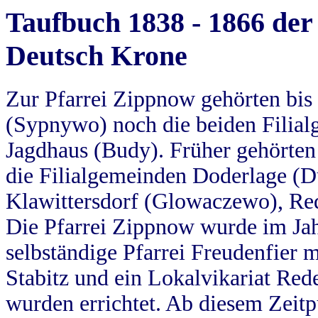
Taufbuch 1838 - 1866 der
Deutsch Krone
Zur Pfarrei Zippnow gehörten bi
(Sypnywo) noch die beiden Filial
Jagdhaus (Budy). Früher gehörten 
die Filialgemeinden Doderlage (D
Klawittersdorf (Glowaczewo), Red
Die Pfarrei Zippnow wurde im Jah
selbständige Pfarrei Freudenfier m
Stabitz und ein Lokalvikariat Red
wurden errichtet. Ab diesem Zeitp