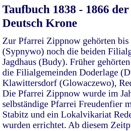
Taufbuch 1838 - 1866 der
Deutsch Krone
Zur Pfarrei Zippnow gehörten bi
(Sypnywo) noch die beiden Filial
Jagdhaus (Budy). Früher gehörten 
die Filialgemeinden Doderlage (D
Klawittersdorf (Glowaczewo), Red
Die Pfarrei Zippnow wurde im Jah
selbständige Pfarrei Freudenfier m
Stabitz und ein Lokalvikariat Red
wurden errichtet. Ab diesem Zeitp