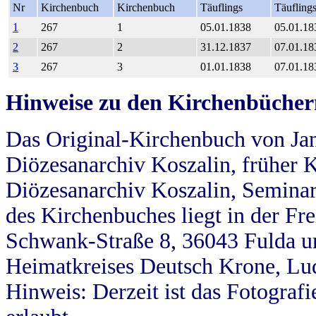
Nr
Kirchenbuch
Kirchenbuch
Täuflings
Täufling
1
267
1
05.01.1838
05.01.18
2
267
2
31.12.1837
07.01.18
3
267
3
01.01.1838
07.01.18
Hinweise zu den Kirchenbücher
Das Original-Kirchenbuch von Jan
Diözesanarchiv Koszalin, früher Kö
Diözesanarchiv Koszalin, Seminar
des Kirchenbuches liegt in der Fr
Schwank-Straße 8, 36043 Fulda u
Heimatkreises Deutsch Krone, Lu
Hinweis: Derzeit ist das Fotograf