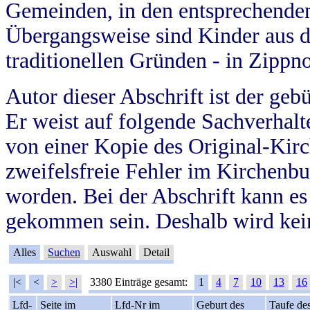
Gemeinden, in den entsprechende
Übergangsweise sind Kinder aus 
traditionellen Gründen - in Zippn
Autor dieser Abschrift ist der geb
Er weist auf folgende Sachverhalte
von einer Kopie des Original-Kirc
zweifelsfreie Fehler im Kirchenbuc
worden. Bei der Abschrift kann e
gekommen sein. Deshalb wird kein
Alles
Suchen
Auswahl
Detail
|<
<
>
>|
3380 Einträge gesamt:
1
4
7
10
13
16
Lfd-
Seite im
Lfd-Nr im
Geburt des
Taufe de