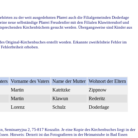
ehörten zu der weit ausgedehnten Pfarrei auch die Filialgemeinden Doderlage
ine neue selbständige Pfarrei Freudenfier mit den Filialen Klawittersdorf und
 entsprechenden Kirchenbüchern gesucht werden. Übergangsweise sind Kinder aus
des Original-Kirchenbuches erstellt worden. Erkannte zweifelsfreie Fehler im
Fehlerfreiheit erhoben.
ters
Vorname des Vaters
Name der Mutter
Wohnort der Eltern
Martin
Katritzke
Zippnow
Martin
Klawun
Rederitz
Lorenz
Schulz
Doderlage
in, Seminarryjna 2, 75-817 Koszalin. Je eine Kopie des Kirchenbuches liegt in der
en. Hinweis: Derzeit ist das Fotografieren in der Heimatstube in Bad Essen