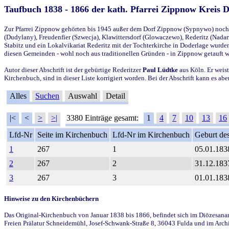
Taufbuch 1838 - 1866 der kath. Pfarrei Zippnow Kreis 
Zur Pfarrei Zippnow gehörten bis 1945 außer dem Dorf Zippnow (Sypnywo) noch d
(Dudylany), Freudenfier (Szwecja), Klawittersdorf (Glowaczewo), Rederitz (Nadarz
Stabitz und ein Lokalvikariat Rederitz mit der Tochterkirche in Doderlage wurd
diesen Gemeinden - wohl noch aus traditionellen Gründen - in Zippnow getauft 
Autor dieser Abschrift ist der gebürtige Rederitzer
Paul Lüdtke
aus Köln. Er weist
Kirchenbuch, sind in dieser Liste korrigiert worden. Bei der Abschrift kann es 
Alles
Suchen
Auswahl
Detail
|<
<
>
>|
3380 Einträge gesamt:
1
4
7
10
13
16
Lfd-Nr
Seite im Kirchenbuch
Lfd-Nr im Kirchenbuch
Geburt des
1
267
1
05.01.183
2
267
2
31.12.183
3
267
3
01.01.183
Hinweise zu den Kirchenbüchern
Das Original-Kirchenbuch von Januar 1838 bis 1866, befindet sich im Diözesanarch
Freien Prälatur Schneidemühl, Josef-Schwank-Straße 8, 36043 Fulda und im Archi