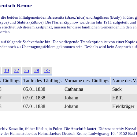
Deutsch Krone
ie beiden Filialgemeinden Briesenitz (Brzez`nica) und Jagdhaus (Budy). Früher g
yce) und Stabitz (Zdbice). Die Pfarrei Zippnow wurde im Jahr 1911 aufgeteilt und e
en errichtet. Ab diesem Zeitpunkt, müssen für diese ländlichen Gemeinden, in den
worden.
 auf folgende Sachverhalte hin: Die vorliegende Transkription ist von einer Kopie 
aber dennoch zu Übertragungsfehlern gekommen sein. Deshalb wird kein Anspruch auf 
19
22
25
28
>>
 Täuflings
Taufe des Täuflings
Vorname des Täuflings
Name des Va
8
05.01.1838
Catharina
Sack
7
07.01.1838
Johann
Höfft
8
07.01.1838
Johann
Heidkrüger
iv Koszalin, früher Köslin, in Polen. Die Anschrift lautet: Diözesanarchiv Koszal
v der Heimatstube des Heimatkreises Deutsch Krone, Ludwigsweg 10, 49152 Bad Ess