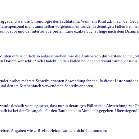
ggebend war die Chronologie des Taufdatums. Wenn ein Kind z.B. nach der Geburt 
rchenpersonal nicht unmittelbar vorgenommen wurde. In derartigen Fällen hat man d
raum davor und dahinter zu überprüfen. Eine exakte Suchabfrage nach dem Datum i
den offensichtlich so aufgeschrieben, wie die Amtsperson ihn verstanden hat, ode
n Dörfern war schließlich Dialekt. In den Fällen bei denen erkannt wurde, dass di
t, wobei mehrere Schreibvarianten Anwendung fanden. In dieser Liste wurde in de
n und den im Kirchenbuch verwendeten Schreibvarianten.
wurde deshalb vorausgesetzt, dass nur in derartigen Fällen eine Abweichung zur O
eshalb ist bei der Ortsangabe für den Taufpaten ein Vorbehalt gegeben. Überwiegen
weitere Angaben wie z. B. eine Heirat, wurden nicht übernommen.