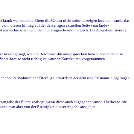
krank war, oder die Eltern die Geburt nicht sofort anzeigen konnten, wurde das
ann diesen Eintrag auf der derzeitigen aktuellen Seite - am Ende -
st aus technischen Gründen nur eingeschränkt möglich. Die Ausgabesortierung
r besser gesagt, wie die Bewohner ihn ausgesprochen haben. Später dann so
e Schreibweise nicht richtig ist, wurden Korrekturen vorgenommen.
r Spalte Wohnort der Eltern, grundsätzlich der deutsche Ortsname eingetragen.
rtsangabe der Eltern vorliegt, wenn diese auch angegeben wurde. Hierbei wurde
d kann man aber von der Richtigkeit dieser Angabe ausgehen.