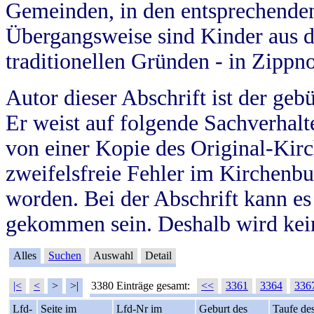
Gemeinden, in den entsprechende
Übergangsweise sind Kinder aus 
traditionellen Gründen - in Zippn
Autor dieser Abschrift ist der geb
Er weist auf folgende Sachverhalte
von einer Kopie des Original-Kirc
zweifelsfreie Fehler im Kirchenbuc
worden. Bei der Abschrift kann e
gekommen sein. Deshalb wird kein
Alles
Suchen
Auswahl
Detail
|<
<
>
>|
3380 Einträge gesamt:
<<
3361
3364
336
Lfd-
Seite im
Lfd-Nr im
Geburt des
Taufe de