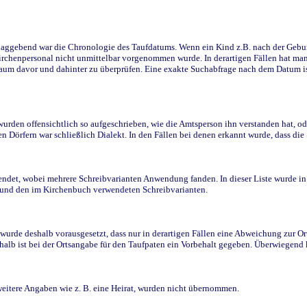
ggebend war die Chronologie des Taufdatums. Wenn ein Kind z.B. nach der Geburt 
rchenpersonal nicht unmittelbar vorgenommen wurde. In derartigen Fällen hat man d
raum davor und dahinter zu überprüfen. Eine exakte Suchabfrage nach dem Datum i
den offensichtlich so aufgeschrieben, wie die Amtsperson ihn verstanden hat, ode
n Dörfern war schließlich Dialekt. In den Fällen bei denen erkannt wurde, dass di
t, wobei mehrere Schreibvarianten Anwendung fanden. In dieser Liste wurde in de
n und den im Kirchenbuch verwendeten Schreibvarianten.
wurde deshalb vorausgesetzt, dass nur in derartigen Fällen eine Abweichung zur O
eshalb ist bei der Ortsangabe für den Taufpaten ein Vorbehalt gegeben. Überwiegen
weitere Angaben wie z. B. eine Heirat, wurden nicht übernommen.