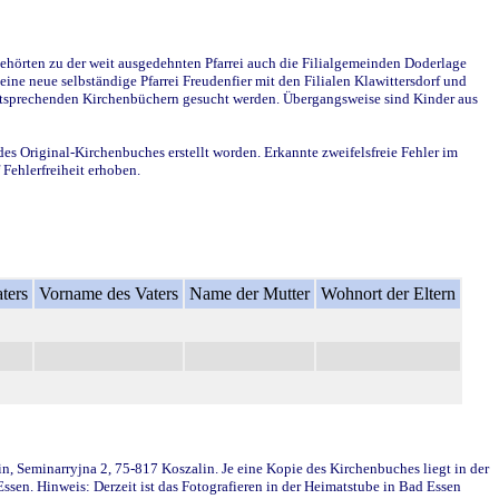
ehörten zu der weit ausgedehnten Pfarrei auch die Filialgemeinden Doderlage
ine neue selbständige Pfarrei Freudenfier mit den Filialen Klawittersdorf und
 entsprechenden Kirchenbüchern gesucht werden. Übergangsweise sind Kinder aus
des Original-Kirchenbuches erstellt worden. Erkannte zweifelsfreie Fehler im
Fehlerfreiheit erhoben.
ters
Vorname des Vaters
Name der Mutter
Wohnort der Eltern
in, Seminarryjna 2, 75-817 Koszalin. Je eine Kopie des Kirchenbuches liegt in der
en. Hinweis: Derzeit ist das Fotografieren in der Heimatstube in Bad Essen