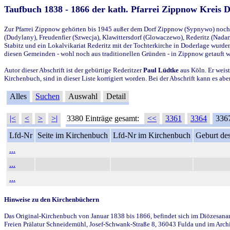
Taufbuch 1838 - 1866 der kath. Pfarrei Zippnow Kreis 
Zur Pfarrei Zippnow gehörten bis 1945 außer dem Dorf Zippnow (Sypnywo) noch d
(Dudylany), Freudenfier (Szwecja), Klawittersdorf (Glowaczewo), Rederitz (Nadarz
Stabitz und ein Lokalvikariat Rederitz mit der Tochterkirche in Doderlage wurd
diesen Gemeinden - wohl noch aus traditionellen Gründen - in Zippnow getauft 
Autor dieser Abschrift ist der gebürtige Rederitzer
Paul Lüdtke
aus Köln. Er weist
Kirchenbuch, sind in dieser Liste korrigiert worden. Bei der Abschrift kann es 
Alles
Suchen
Auswahl
Detail
|<
<
>
>|
3380 Einträge gesamt:
<<
3361
3364
336
Lfd-Nr
Seite im Kirchenbuch
Lfd-Nr im Kirchenbuch
Geburt des
...
...
...
Hinweise zu den Kirchenbüchern
Das Original-Kirchenbuch von Januar 1838 bis 1866, befindet sich im Diözesanarch
Freien Prälatur Schneidemühl, Josef-Schwank-Straße 8, 36043 Fulda und im Archi