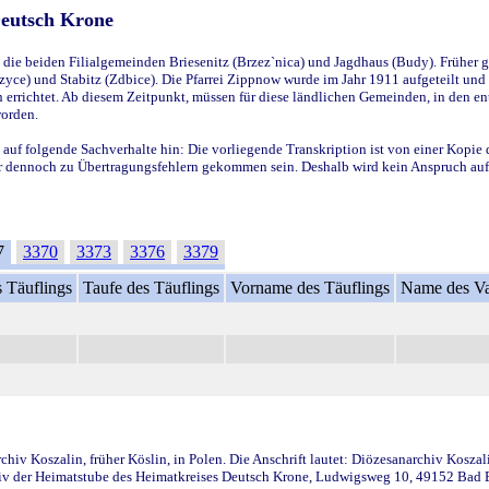
Deutsch Krone
ie beiden Filialgemeinden Briesenitz (Brzez`nica) und Jagdhaus (Budy). Früher g
yce) und Stabitz (Zdbice). Die Pfarrei Zippnow wurde im Jahr 1911 aufgeteilt und e
en errichtet. Ab diesem Zeitpunkt, müssen für diese ländlichen Gemeinden, in den
worden.
 auf folgende Sachverhalte hin: Die vorliegende Transkription ist von einer Kopie 
aber dennoch zu Übertragungsfehlern gekommen sein. Deshalb wird kein Anspruch auf 
7
3370
3373
3376
3379
 Täuflings
Taufe des Täuflings
Vorname des Täuflings
Name des Va
iv Koszalin, früher Köslin, in Polen. Die Anschrift lautet: Diözesanarchiv Koszal
v der Heimatstube des Heimatkreises Deutsch Krone, Ludwigsweg 10, 49152 Bad Ess