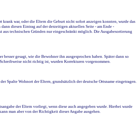
krank war, oder die Eltern die Geburt nicht sofort anzeigen konnten, wurde das
ann diesen Eintrag auf der derzeitigen aktuellen Seite - am Ende -
st aus technischen Gründen nur eingeschränkt möglich. Die Ausgabesortierung
r besser gesagt, wie die Bewohner ihn ausgesprochen haben. Später dann so
e Schreibweise nicht richtig ist, wurden Korrekturen vorgenommen.
r Spalte Wohnort der Eltern, grundsätzlich der deutsche Ortsname eingetragen.
rtsangabe der Eltern vorliegt, wenn diese auch angegeben wurde. Hierbei wurde
d kann man aber von der Richtigkeit dieser Angabe ausgehen.