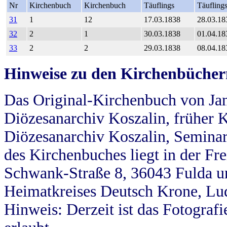
Nr
Kirchenbuch
Kirchenbuch
Täuflings
Täufling
31
1
12
17.03.1838
28.03.18
32
2
1
30.03.1838
01.04.18
33
2
2
29.03.1838
08.04.18
Hinweise zu den Kirchenbücher
Das Original-Kirchenbuch von Jan
Diözesanarchiv Koszalin, früher Kö
Diözesanarchiv Koszalin, Seminar
des Kirchenbuches liegt in der Fr
Schwank-Straße 8, 36043 Fulda u
Heimatkreises Deutsch Krone, Lu
Hinweis: Derzeit ist das Fotograf