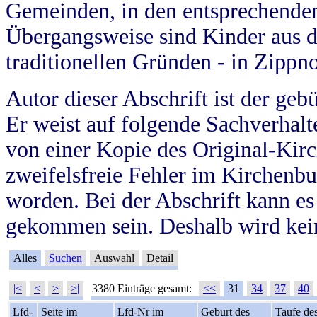
Gemeinden, in den entsprechende
Übergangsweise sind Kinder aus 
traditionellen Gründen - in Zippn
Autor dieser Abschrift ist der geb
Er weist auf folgende Sachverhalte
von einer Kopie des Original-Kirc
zweifelsfreie Fehler im Kirchenbuc
worden. Bei der Abschrift kann e
gekommen sein. Deshalb wird kein
Alles
Suchen
Auswahl
Detail
|<
<
>
>|
3380 Einträge gesamt:
<<
31
34
37
40
Lfd-
Seite im
Lfd-Nr im
Geburt des
Taufe de