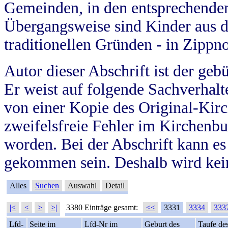
Gemeinden, in den entsprechende
Übergangsweise sind Kinder aus 
traditionellen Gründen - in Zippn
Autor dieser Abschrift ist der geb
Er weist auf folgende Sachverhalte
von einer Kopie des Original-Kirc
zweifelsfreie Fehler im Kirchenbuc
worden. Bei der Abschrift kann e
gekommen sein. Deshalb wird kein
Alles
Suchen
Auswahl
Detail
|<
<
>
>|
3380 Einträge gesamt:
<<
3331
3334
333
Lfd-
Seite im
Lfd-Nr im
Geburt des
Taufe de