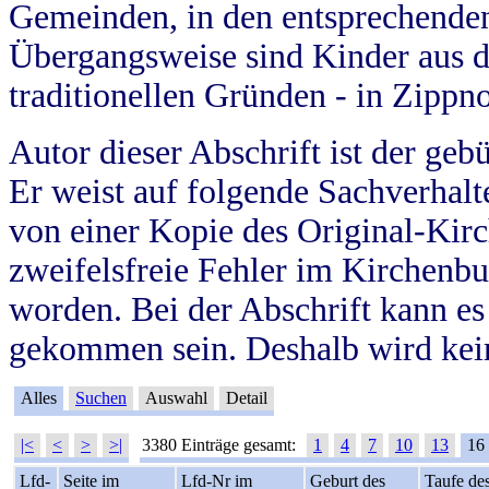
Gemeinden, in den entsprechende
Übergangsweise sind Kinder aus 
traditionellen Gründen - in Zippn
Autor dieser Abschrift ist der geb
Er weist auf folgende Sachverhalte
von einer Kopie des Original-Kirc
zweifelsfreie Fehler im Kirchenbuc
worden. Bei der Abschrift kann e
gekommen sein. Deshalb wird kein
Alles
Suchen
Auswahl
Detail
|<
<
>
>|
3380 Einträge gesamt:
1
4
7
10
13
16
Lfd-
Seite im
Lfd-Nr im
Geburt des
Taufe de