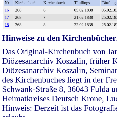
Nr
Kirchenbuch
Kirchenbuch
Täuflings
Täufling
16
268
6
05.02.1838
05.02.18
17
268
7
21.02.1838
25.02.18
18
268
8
22.02.1838
25.02.18
Hinweise zu den Kirchenbücher
Das Original-Kirchenbuch von Jan
Diözesanarchiv Koszalin, früher Kö
Diözesanarchiv Koszalin, Seminar
des Kirchenbuches liegt in der Fr
Schwank-Straße 8, 36043 Fulda u
Heimatkreises Deutsch Krone, Lu
Hinweis: Derzeit ist das Fotograf