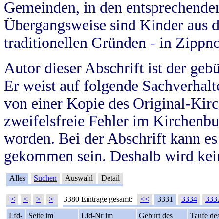
Gemeinden, in den entsprechende
Übergangsweise sind Kinder aus 
traditionellen Gründen - in Zippn
Autor dieser Abschrift ist der geb
Er weist auf folgende Sachverhalte
von einer Kopie des Original-Kirc
zweifelsfreie Fehler im Kirchenbuc
worden. Bei der Abschrift kann e
gekommen sein. Deshalb wird kein
Alles
Suchen
Auswahl
Detail
|<
<
>
>|
3380 Einträge gesamt:
<<
3331
3334
333
Lfd-
Seite im
Lfd-Nr im
Geburt des
Taufe de