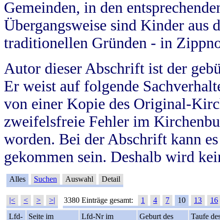
Gemeinden, in den entsprechende
Übergangsweise sind Kinder aus 
traditionellen Gründen - in Zippn
Autor dieser Abschrift ist der geb
Er weist auf folgende Sachverhalte
von einer Kopie des Original-Kirc
zweifelsfreie Fehler im Kirchenbuc
worden. Bei der Abschrift kann e
gekommen sein. Deshalb wird kein
Alles
Suchen
Auswahl
Detail
|<
<
>
>|
3380 Einträge gesamt:
1
4
7
10
13
16
Lfd-
Seite im
Lfd-Nr im
Geburt des
Taufe de