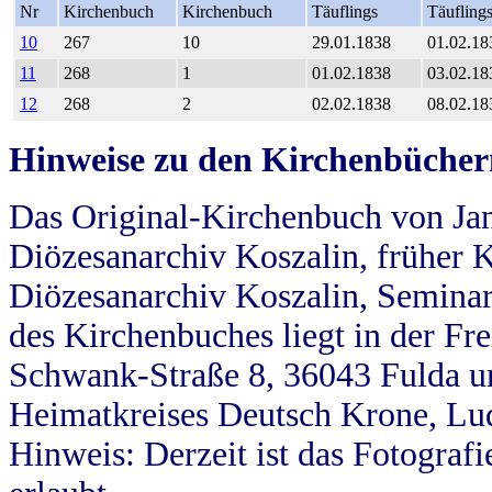
Nr
Kirchenbuch
Kirchenbuch
Täuflings
Täufling
10
267
10
29.01.1838
01.02.18
11
268
1
01.02.1838
03.02.18
12
268
2
02.02.1838
08.02.18
Hinweise zu den Kirchenbücher
Das Original-Kirchenbuch von Jan
Diözesanarchiv Koszalin, früher Kö
Diözesanarchiv Koszalin, Seminar
des Kirchenbuches liegt in der Fr
Schwank-Straße 8, 36043 Fulda u
Heimatkreises Deutsch Krone, Lu
Hinweis: Derzeit ist das Fotograf