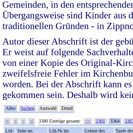
Gemeinden, in den entsprechende
Übergangsweise sind Kinder aus 
traditionellen Gründen - in Zippn
Autor dieser Abschrift ist der geb
Er weist auf folgende Sachverhalte
von einer Kopie des Original-Kirc
zweifelsfreie Fehler im Kirchenbuc
worden. Bei der Abschrift kann e
gekommen sein. Deshalb wird kein
Alles
Suchen
Auswahl
Detail
|<
<
>
>|
3380 Einträge gesamt:
<<
3361
3364
336
Lfd-
Seite im
Lfd-Nr im
Geburt des
Taufe de