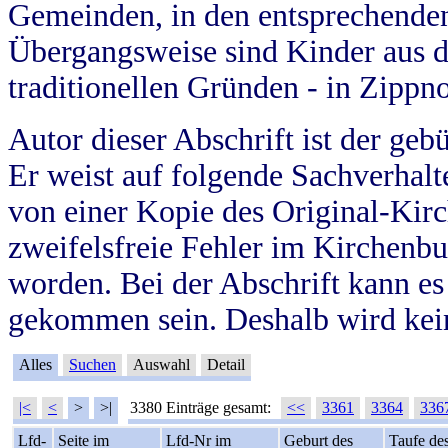
Gemeinden, in den entsprechende
Übergangsweise sind Kinder aus 
traditionellen Gründen - in Zippn
Autor dieser Abschrift ist der geb
Er weist auf folgende Sachverhalte
von einer Kopie des Original-Kirc
zweifelsfreie Fehler im Kirchenbuc
worden. Bei der Abschrift kann e
gekommen sein. Deshalb wird kein
Alles
Suchen
Auswahl
Detail
|<
<
>
>|
3380 Einträge gesamt:
<<
3361
3364
336
Lfd-
Seite im
Lfd-Nr im
Geburt des
Taufe de